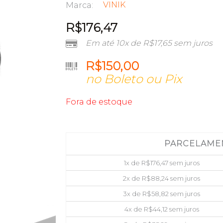
VINIK
Marca:
R$
176,47
Em até 10x de
R$
17,65
sem juros
R$
150,00
no Boleto ou Pix
Fora de estoque
PARCELAME
1x de
R$
176,47
sem juros
2x de
R$
88,24
sem juros
3x de
R$
58,82
sem juros
4x de
R$
44,12
sem juros