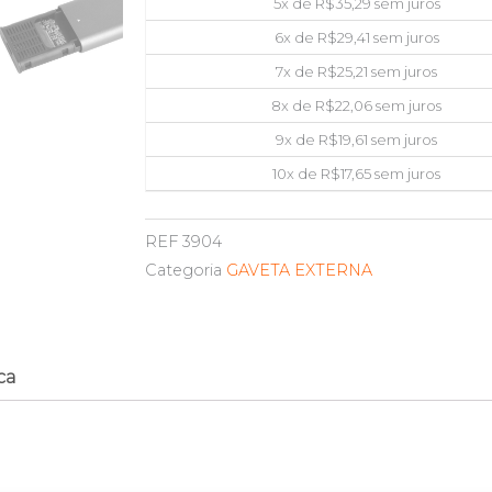
5x de
R$
35,29
sem juros
6x de
R$
29,41
sem juros
7x de
R$
25,21
sem juros
8x de
R$
22,06
sem juros
9x de
R$
19,61
sem juros
10x de
R$
17,65
sem juros
REF
3904
Categoria
GAVETA EXTERNA
ca