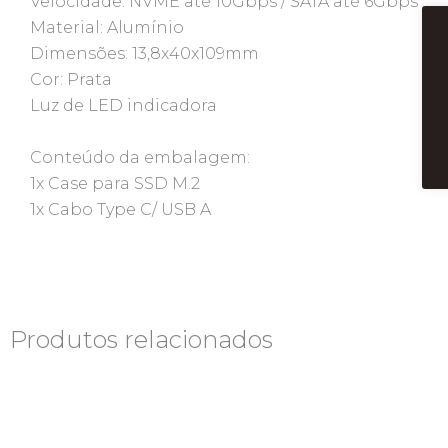
Velocidade: NVME até 10Gbps / SATA até 6Gbps
Material: Alumínio
Dimensões: 13,8x40x109mm
Cor: Prata
Luz de LED indicadora
Conteúdo da embalagem:
1x Case para SSD M.2
1x Cabo Type C/ USB A
Produtos relacionados