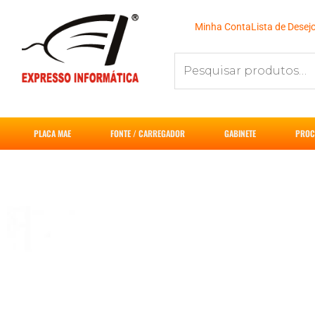
Ir
para
Minha Conta
Lista de Desej
o
Pesquisar
conteúdo
por:
PLACA MAE
FONTE / CARREGADOR
GABINETE
PROC