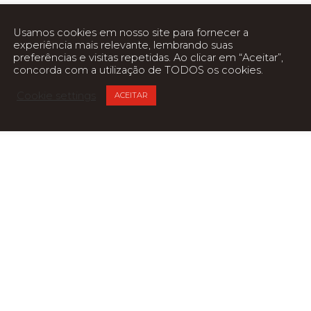
Usamos cookies em nosso site para fornecer a
experiência mais relevante, lembrando suas
preferências e visitas repetidas. Ao clicar em “Aceitar”,
concorda com a utilização de TODOS os cookies.
Cookie settings
ACEITAR