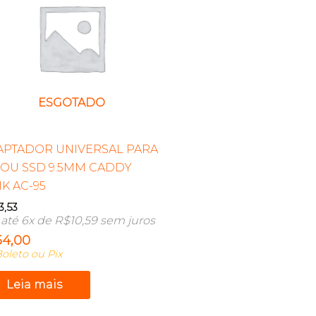
ESGOTADO
APTADOR UNIVERSAL PARA
 OU SSD 9.5MM CADDY
IK AC-95
3,53
até 6x de
R$
10,59
sem juros
54,00
oleto ou Pix
Leia mais