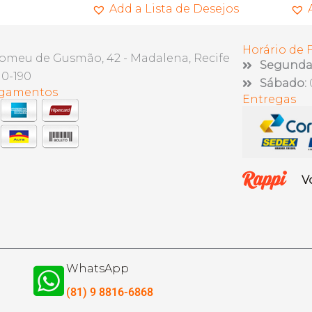
Add a Lista de Desejos
Horário de
lomeu de Gusmão, 42 - Madalena, Recife
Segunda 
10-190
Sábado:
agamentos
Entregas
V
WhatsApp
(81) 9 8816-6868