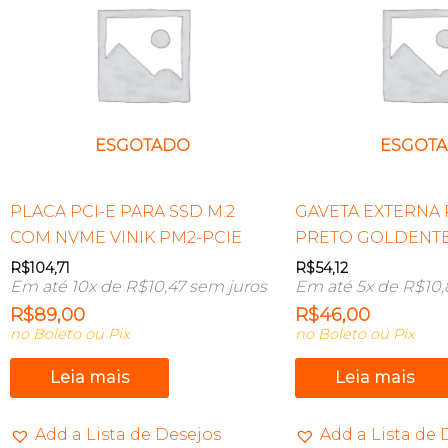
ESGOTADO
ESGOT
PLACA PCI-E PARA SSD M.2
GAVETA EXTERNA P
COM NVME VINIK PM2-PCIE
PRETO GOLDENTE
R$
104,71
R$
54,12
Em até 10x de
R$
10,47
sem juros
Em até 5x de
R$
10,
R$
89,00
R$
46,00
no Boleto ou Pix
no Boleto ou Pix
Leia mais
Leia mais
Add a Lista de Desejos
Add a Lista de 