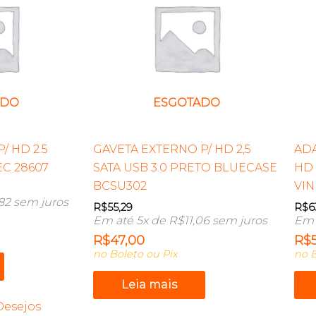
ADO
ESGOTADO
/ HD 2.5
GAVETA EXTERNO P/ HD 2,5
AD
C 28607
SATA USB 3.0 PRETO BLUECASE
HD
BCSU302
VIN
82
sem juros
R$
55,29
R$
6
Em até 5x de
R$
11,06
sem juros
Em 
R$
47,00
R$
no Boleto ou Pix
no B
Leia mais
Desejos