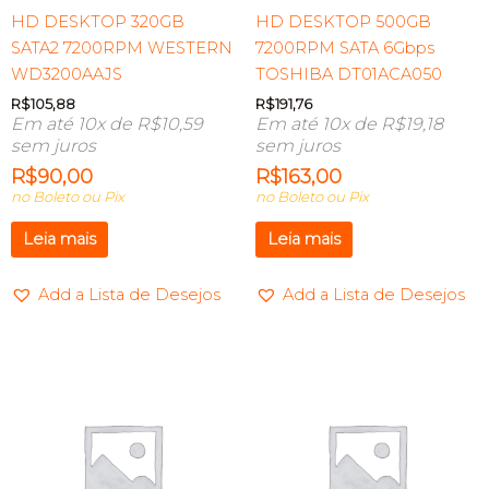
HD DESKTOP 320GB
HD DESKTOP 500GB
SATA2 7200RPM WESTERN
7200RPM SATA 6Gbps
WD3200AAJS
TOSHIBA DT01ACA050
R$
105,88
R$
191,76
Em até 10x de
R$
10,59
Em até 10x de
R$
19,18
sem juros
sem juros
R$
90,00
R$
163,00
no Boleto ou Pix
no Boleto ou Pix
Leia mais
Leia mais
Add a Lista de Desejos
Add a Lista de Desejos