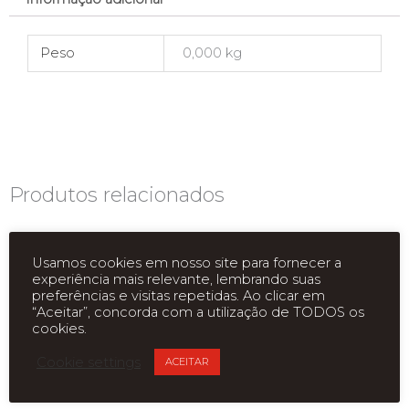
Peso
0,000 kg
Produtos relacionados
Usamos cookies em nosso site para fornecer a
experiência mais relevante, lembrando suas
preferências e visitas repetidas. Ao clicar em
“Aceitar”, concorda com a utilização de TODOS os
cookies.
Cookie settings
ACEITAR
ESGOTADO
ESGOTADO