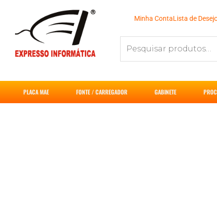
Ir
para
Minha Conta
Lista de Desej
o
Pesquisar
conteúdo
por:
PLACA MAE
FONTE / CARREGADOR
GABINETE
PROC