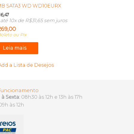
MB SATA3 WD WD10EURX
16,47
até 10x de
R$
31,65
sem juros
269,00
oleto ou Pix
Leia mais
Add a Lista de Desejos
 Funcionamento
à Sexta:
08h30 às 12h e 13h às 17h
09h às 12h