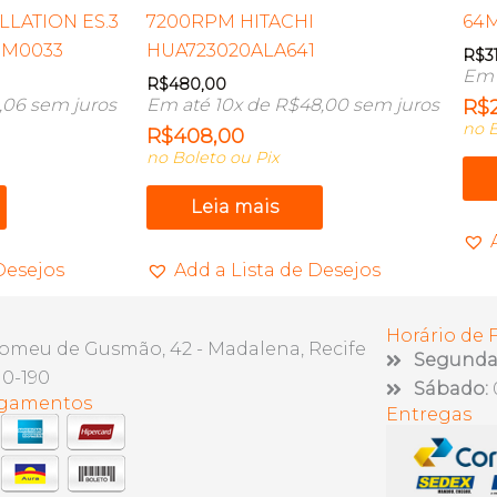
LATION ES.3
7200RPM HITACHI
64
NM0033
HUA723020ALA641
R$
3
Em 
R$
480,00
,06
sem juros
Em até 10x de
R$
48,00
sem juros
R$
no B
R$
408,00
no Boleto ou Pix
Leia mais
Desejos
Add a Lista de Desejos
Horário de
lomeu de Gusmão, 42 - Madalena, Recife
Segunda 
10-190
Sábado:
agamentos
Entregas