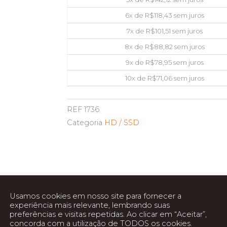
6x de
R$
118,43
sem juros
7x de
R$
101,51
sem juros
8x de
R$
88,82
sem juros
9x de
R$
78,95
sem juros
10x de
R$
71,06
sem juros
REF
1736
Categoria
HD / SSD
Usamos cookies em nosso site para fornecer a
experiência mais relevante, lembrando suas
preferências e visitas repetidas. Ao clicar em “Aceitar”,
concorda com a utilização de TODOS os cookies.