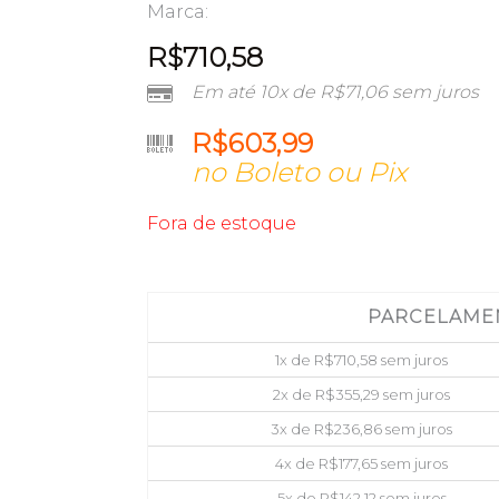
Marca:
R$
710,58
Em até 10x de
R$
71,06
sem juros
R$
603,99
no Boleto ou Pix
Fora de estoque
PARCELAME
1x de
R$
710,58
sem juros
2x de
R$
355,29
sem juros
3x de
R$
236,86
sem juros
4x de
R$
177,65
sem juros
5x de
R$
142,12
sem juros