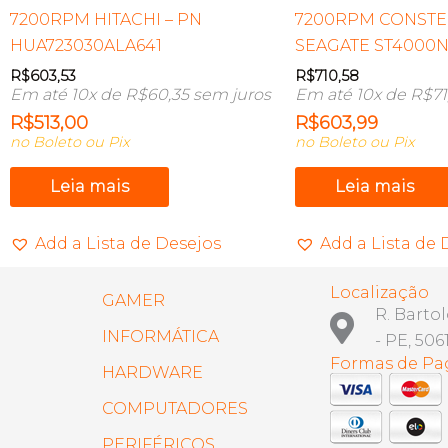
7200RPM HITACHI – PN
7200RPM CONSTEL
HUA723030ALA641
SEAGATE ST4000
R$
603,53
R$
710,58
Em até 10x de
R$
60,35
sem juros
Em até 10x de
R$
71
R$
513,00
R$
603,99
no Boleto ou Pix
no Boleto ou Pix
Leia mais
Leia mais
Add a Lista de Desejos
Add a Lista de 
Localização
GAMER
R. Barto
INFORMÁTICA
- PE, 506
Formas de P
HARDWARE
COMPUTADORES
PERIFÉRICOS