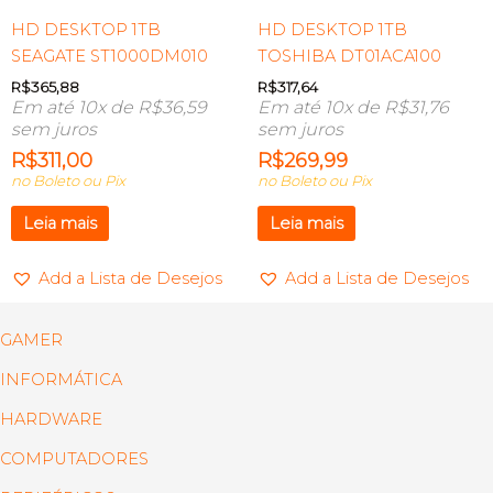
HD DESKTOP 1TB
HD DESKTOP 1TB
SEAGATE ST1000DM010
TOSHIBA DT01ACA100
R$
365,88
R$
317,64
Em até 10x de
R$
36,59
Em até 10x de
R$
31,76
sem juros
sem juros
R$
311,00
R$
269,99
no Boleto ou Pix
no Boleto ou Pix
Leia mais
Leia mais
Add a Lista de Desejos
Add a Lista de Desejos
GAMER
INFORMÁTICA
HARDWARE
COMPUTADORES