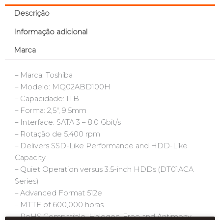
Descrição
Informação adicional
Marca
– Marca: Toshiba
– Modelo: MQ02ABD100H
– Capacidade: 1TB
– Forma: 2,5″, 9,5mm
– Interface: SATA 3 – 8.0 Gbit/s
– Rotação de 5.400 rpm
– Delivers SSD-Like Performance and HDD-Like
Capacity
– Quiet Operation versus 3.5-inch HDDs (DT01ACA
Series)
– Advanced Format 512e
– MTTF of 600,000 horas
– RoHS Compatible, Halogen-Free and Antimony-