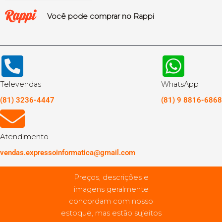
Você pode comprar no Rappi
Televendas
WhatsApp
(81) 3236-4447
(81) 9 8816-6868
Atendimento
vendas.expressoinformatica@gmail.com
Preços, descrições e
imagens geralmente
concordam com nosso
estoque, mas estão sujeitos