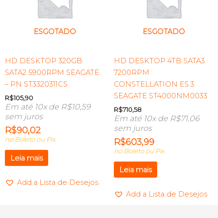
ESGOTADO
ESGOTADO
HD DESKTOP 320GB
HD DESKTOP 4TB SATA3
SATA2 5900RPM SEAGATE
7200RPM
– PN ST3320311CS
CONSTELLATION ES.3
SEAGATE ST4000NM0033
R$
105,90
Em até 10x de
R$
10,59
R$
710,58
sem juros
Em até 10x de
R$
71,06
sem juros
R$
90,02
no Boleto ou Pix
R$
603,99
no Boleto ou Pix
Leia mais
Leia mais
Add a Lista de Desejos
Add a Lista de Desejos