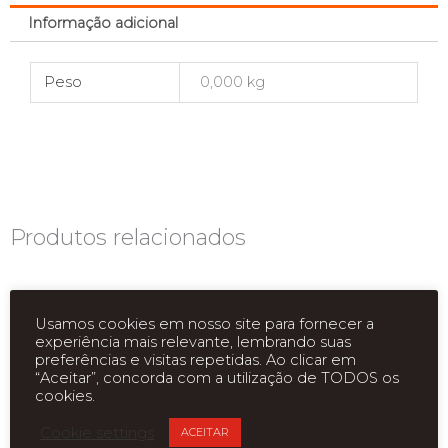
Informação adicional
Peso
0,000 kg
Produtos relacionados
Usamos cookies em nosso site para fornecer a
experiência mais relevante, lembrando suas
preferências e visitas repetidas. Ao clicar em
“Aceitar”, concorda com a utilização de TODOS os
cookies.
ESGOTADO
ESGOTADO
Cookie settings
ACEITAR