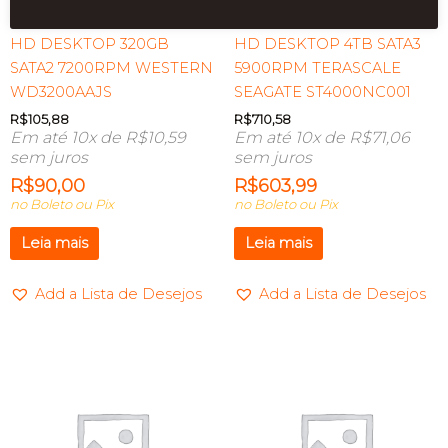
HD DESKTOP 320GB
HD DESKTOP 4TB SATA3
SATA2 7200RPM WESTERN
5900RPM TERASCALE
WD3200AAJS
SEAGATE ST4000NC001
R$
105,88
R$
710,58
Em até 10x de
R$
10,59
Em até 10x de
R$
71,06
sem juros
sem juros
R$
90,00
R$
603,99
no Boleto ou Pix
no Boleto ou Pix
Leia mais
Leia mais
Add a Lista de Desejos
Add a Lista de Desejos