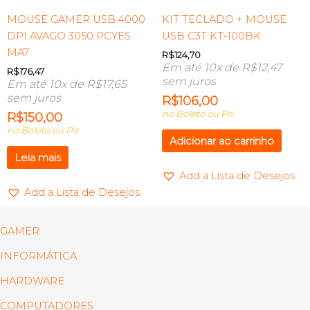
MOUSE GAMER USB 4000
KIT TECLADO + MOUSE
DPI AVAGO 3050 PCYES
USB C3T KT-100BK
MA7
R$
124,70
Em até 10x de
R$
12,47
R$
176,47
sem juros
Em até 10x de
R$
17,65
sem juros
R$
106,00
no Boleto ou Pix
R$
150,00
no Boleto ou Pix
Adicionar ao carrinho
Leia mais
Add a Lista de Desejos
Add a Lista de Desejos
GAMER
INFORMÁTICA
HARDWARE
COMPUTADORES