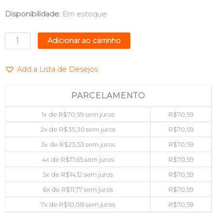
KIT
Disponibilidade:
Em estoque
TECLADO
+
Adicionar ao carrinho
MOUSE
SEM
Add a Lista de Desejos
FIO
EXAGON
MAXPRINT
PARCELAMENTO
60000146
1x de
R$
70,59
sem juros
R$
70,59
quantidade
2x de
R$
35,30
sem juros
R$
70,59
3x de
R$
23,53
sem juros
R$
70,59
4x de
R$
17,65
sem juros
R$
70,59
5x de
R$
14,12
sem juros
R$
70,59
6x de
R$
11,77
sem juros
R$
70,59
7x de
R$
10,08
sem juros
R$
70,59