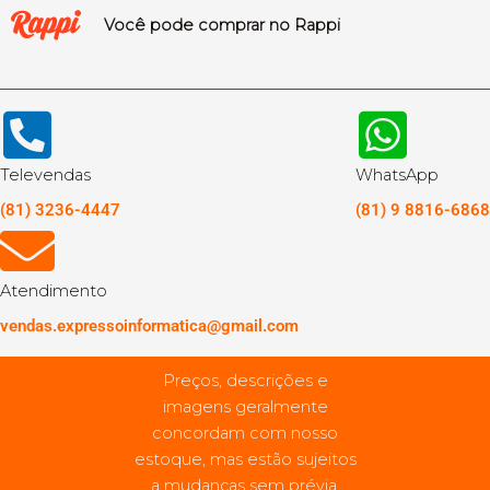
Você pode comprar no Rappi
Televendas
WhatsApp
(81) 3236-4447
(81) 9 8816-6868
Atendimento
vendas.expressoinformatica@gmail.com
Preços, descrições e
imagens geralmente
concordam com nosso
estoque, mas estão sujeitos
a mudanças sem prévia.