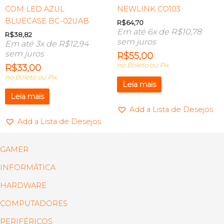
COM LED AZUL
NEWLINK CO103
BLUECASE BC-02UAB
R$
64,70
Em até 6x de
R$
10,78
R$
38,82
sem juros
Em até 3x de
R$
12,94
sem juros
R$
55,00
no Boleto ou Pix
R$
33,00
no Boleto ou Pix
Leia mais
Leia mais
Add a Lista de Desejos
Add a Lista de Desejos
GAMER
INFORMÁTICA
HARDWARE
COMPUTADORES
PERIFÉRICOS