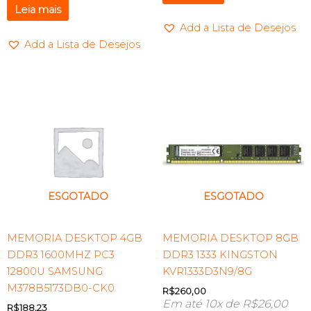
Leia mais
Add a Lista de Desejos
Add a Lista de Desejos
ESGOTADO
ESGOTADO
MEMORIA DESKTOP 4GB
MEMORIA DESKTOP 8GB
DDR3 1600MHZ PC3
DDR3 1333 KINGSTON
12800U SAMSUNG
KVR1333D3N9/8G
M378B5173DB0-CK0
R$
260,00
Em até 10x de
R$
26,00
R$
188,23