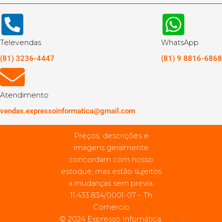
Televendas
WhatsApp
(81) 3236-4447
(81) 9 8816-6868
Atendimento
vendas.expressoinformatica@gmail.com
Preços, descrições e
imagens geralmente
concordam com nosso
estoque, mas estão sujeitos
a mudanças sem prévia.
11.433.834/0001-07 – Th
Comercio
© 2024 Expresso Infomática.