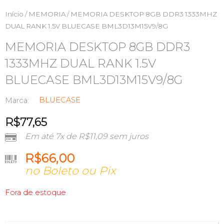
Início
/
MEMORIA
/ MEMORIA DESKTOP 8GB DDR3 1333MHZ
DUAL RANK 1.5V BLUECASE BML3D13M15V9/8G
MEMORIA DESKTOP 8GB DDR3
1333MHZ DUAL RANK 1.5V
BLUECASE BML3D13M15V9/8G
BLUECASE
Marca:
R$
77,65
Em até 7x de
R$
11,09
sem juros
R$
66,00
no Boleto ou Pix
Fora de estoque