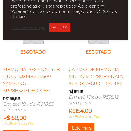
experiência mais relevante, lembrando suas
preferências e visitas repetidas. Ao clicar em
“Aceitar”, concorda com a utilização de TODOS os
cookies.
Cookie settings
ACEITAR
ESGOTADO
ESGOTADO
MEMORIA DESKTOP 4GB
CARTAO DE MEMORIA
DDR3 1333MHZ 10600
MICRO SD 128GB ADATA
SAMSUNG
AUSDX128GUICL10A1-RA1
M378B5273DH0-CH9
R$
181,18
Em até 10x de
R$
18,12
R$
185,88
sem juros
Em até 10x de
R$
18,59
sem juros
R$
154,00
no Boleto ou Pix
R$
158,00
no Boleto ou Pix
Leia mais