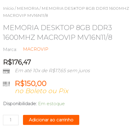
Início
/
MEMORIA
/ MEMORIA DESKTOP 8GB DDR3 1600MHZ
MACROVIP MV16N11/8
MEMORIA DESKTOP 8GB DDR3
1600MHZ MACROVIP MV16N11/8
MACROVIP
Marca:
R$
176,47
Em até 10x de
R$
17,65
sem juros
R$
150,00
no Boleto ou Pix
MEMORIA
Disponibilidade:
Em estoque
DESKTOP
8GB
Adicionar ao carrinho
DDR3
1600MHZ