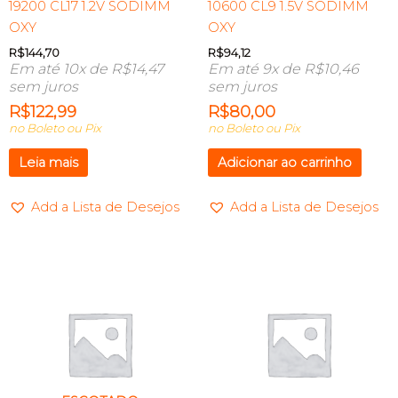
19200 CL17 1.2V SODIMM
10600 CL9 1.5V SODIMM
OXY
OXY
R$
144,70
R$
94,12
Em até 10x de
R$
14,47
Em até 9x de
R$
10,46
sem juros
sem juros
R$
122,99
R$
80,00
no Boleto ou Pix
no Boleto ou Pix
Leia mais
Adicionar ao carrinho
Add a Lista de Desejos
Add a Lista de Desejos