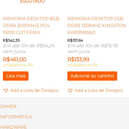
ESGOTADO
MEMORIA DESKTOP 8GB
MEMORIA DESKTOP 2GB
DDR4 3000MHZ PC4
DDR3 1333MHZ KINGSTON
19200 CL17 FENIX
KVR13N9S6/2
R$
542,35
R$
157,64
Em até 10x de
R$
54,24
Em até 10x de
R$
15,76
sem juros
sem juros
R$
461,00
R$
133,99
no Boleto ou Pix
no Boleto ou Pix
Leia mais
Adicionar ao carrinho
Add a Lista de Desejos
Add a Lista de Desejos
GAMER
INFORMÁTICA
HARDWARE