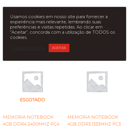
Não-ECC
Usamos cookies em nosso site para fornecer a
experiência mais relevante, lembrando suas
preferências e visitas repetidas. Ao clicar em
“Aceitar”, concorda com a utilização de TODOS os
cookies.
Produtos relacionados
Cookie settings
ACEITAR
ESGOTADO
MEMORIA NOTEBOOK
MEMORIA NOTEBOOK
4GB DDR4 2400MHZ PC4
4GB DDR3 1333MHZ PC3