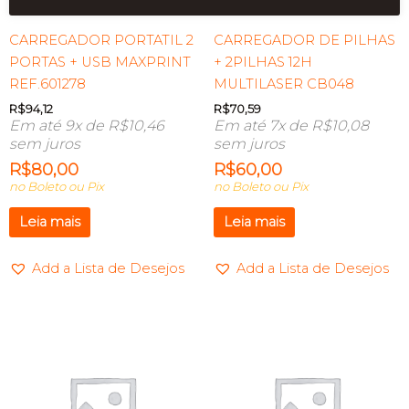
CARREGADOR PORTATIL 2
CARREGADOR DE PILHAS
PORTAS + USB MAXPRINT
+ 2PILHAS 12H
REF.601278
MULTILASER CB048
R$
94,12
R$
70,59
Em até 9x de
R$
10,46
Em até 7x de
R$
10,08
sem juros
sem juros
R$
80,00
R$
60,00
no Boleto ou Pix
no Boleto ou Pix
Leia mais
Leia mais
Add a Lista de Desejos
Add a Lista de Desejos