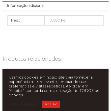
Informação adicional
Peso
0,000 kg
Produtos relacionados
Usamos cookies em nosso site para fornecer a
experiência mais relevante, lembrando suas
preferências e visitas repetidas. Ao clicar em
“Aceitar”, concorda com a utilização de TODOS os
cookies.
Cookie settings
ACEITAR
ESGOTADO
ESGOTADO