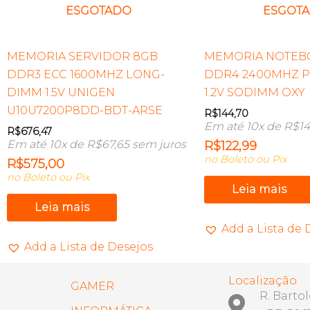
ESGOTADO
ESGOT
MEMORIA SERVIDOR 8GB
MEMORIA NOTEB
DDR3 ECC 1600MHZ LONG-
DDR4 2400MHZ PC
DIMM 1.5V UNIGEN
1.2V SODIMM OXY
U10U7200P8DD-BDT-ARSE
R$
144,70
Em até 10x de
R$
14
R$
676,47
Em até 10x de
R$
67,65
sem juros
R$
122,99
no Boleto ou Pix
R$
575,00
no Boleto ou Pix
Leia mais
Leia mais
Add a Lista de 
Add a Lista de Desejos
Localização
GAMER
R. Barto