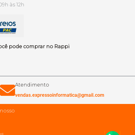
09h às 12h
ocê pode comprar no Rappi
Atendimento
vendas.expressoinformatica@gmail.com
 nosso
s.