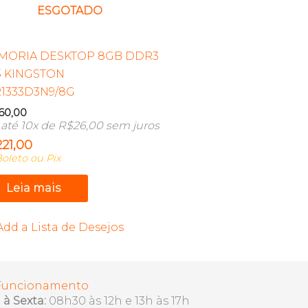
ESGOTADO
MORIA DESKTOP 8GB DDR3
3 KINGSTON
1333D3N9/8G
60,00
até 10x de
R$
26,00
sem juros
221,00
oleto ou Pix
Leia mais
Add a Lista de Desejos
 Funcionamento
à Sexta:
08h30 às 12h e 13h às 17h