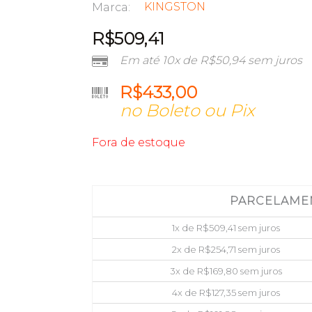
KINGSTON
Marca:
R$
509,41
Em até 10x de
R$
50,94
sem juros
R$
433,00
no Boleto ou Pix
Fora de estoque
PARCELAME
1x de
R$
509,41
sem juros
2x de
R$
254,71
sem juros
3x de
R$
169,80
sem juros
4x de
R$
127,35
sem juros