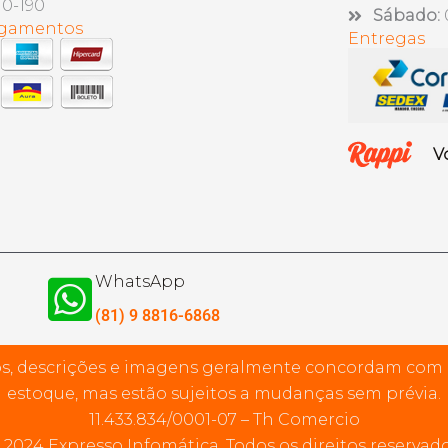
10-190
Sábado:
agamentos
Entregas
V
WhatsApp
(81) 9 8816-6868
s, descrições e imagens geralmente concordam com
estoque, mas estão sujeitos a mudanças sem prévia.
11.433.834/0001-07 – Th Comercio
 2024 Expresso Infomática. Todos os direitos reservado