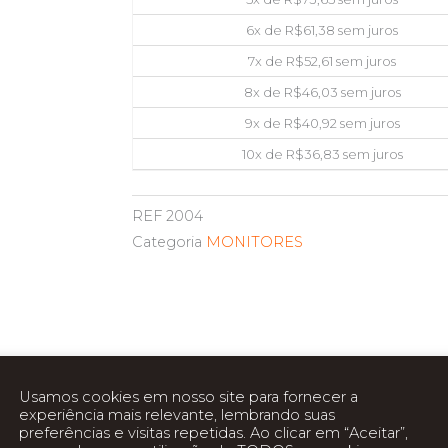
6x de
R$
61,38
sem juros
7x de
R$
52,61
sem juros
8x de
R$
46,03
sem juros
9x de
R$
40,92
sem juros
10x de
R$
36,83
sem juros
REF
2004
Categoria
MONITORES
Usamos cookies em nosso site para fornecer a
experiência mais relevante, lembrando suas
preferências e visitas repetidas. Ao clicar em “Aceitar”,