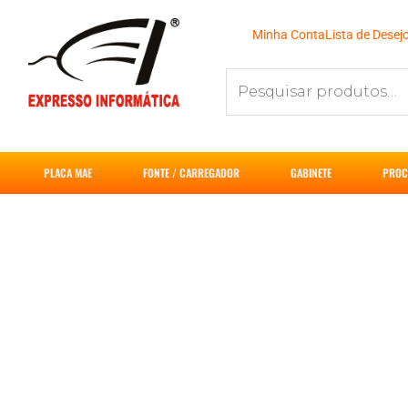
Ir
para
Minha Conta
Lista de Desej
o
Pesquisar
conteúdo
por:
PLACA MAE
FONTE / CARREGADOR
GABINETE
PROC