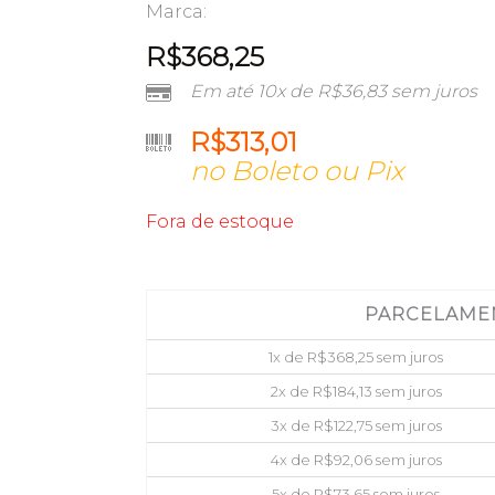
Marca:
R$
368,25
Em até 10x de
R$
36,83
sem juros
R$
313,01
no Boleto ou Pix
Fora de estoque
PARCELAME
1x de
R$
368,25
sem juros
2x de
R$
184,13
sem juros
3x de
R$
122,75
sem juros
4x de
R$
92,06
sem juros
5x de
R$
73,65
sem juros