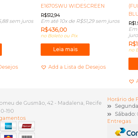
E1670SWU WIDESCREEN
(FU
BL
R$
512,94
5,88
sem juros
Em até 10x de
R$
51,29
sem juros
R$
1
Em 
R$
436,00
jur
no Boleto ou Pix
R$
Leia mais
no B
Desejos
Add a Lista de Desejos
Horário de
lomeu de Gusmão, 42 - Madalena, Recife
Segunda 
10-190
Sábado:
agamentos
Entregas