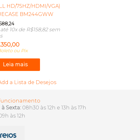
LL HD/75HZ/HDMI/VGA)
UECASE BM244GWW
.588,24
até 10x de
R$
158,82
sem
os
1.350,00
oleto ou Pix
Leia mais
Add a Lista de Desejos
 Funcionamento
à Sexta:
08h30 às 12h e 13h às 17h
09h às 12h