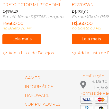
PRETO PCTOP MLP190HDMI
E2270SWN
R$
776,47
R$
658,82
Em até 10x de
R$
77,65
sem juros
Em até 10x de
R$
6
R$
660,00
R$
560,00
no Boleto ou Pix
no Boleto ou Pix
Leia mais
Leia mais
Add a Lista de Desejos
Add a Lista de 
Localização
GAMER
R. Barto
INFORMÁTICA
- PE, 506
Formas de P
HARDWARE
COMPUTADORES