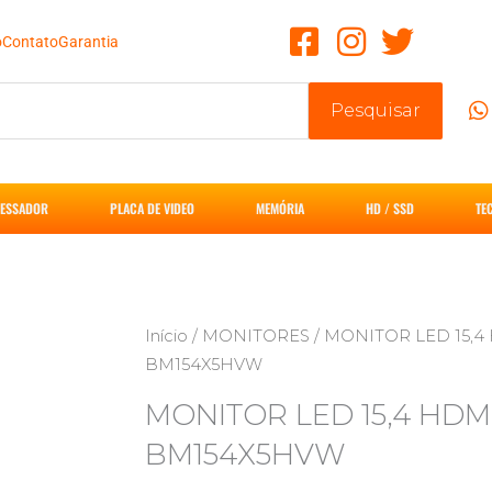
o
Contato
Garantia
Pesquisar
ESSADOR
PLACA DE VIDEO
MEMÓRIA
HD / SSD
TE
Início
/
MONITORES
/ MONITOR LED 15,
BM154X5HVW
MONITOR LED 15,4 HDM
BM154X5HVW