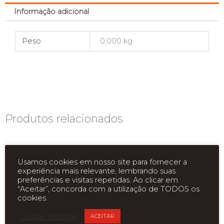
Informação adicional
Peso
0,000 kg
Produtos relacionados
Usamos cookies em nosso site para fornecer a
experiência mais relevante, lembrando suas
preferências e visitas repetidas. Ao clicar em
“Aceitar”, concorda com a utilização de TODOS os
cookies.
ESGOTADO
ESGOTADO
Cookie settings
ACEITAR