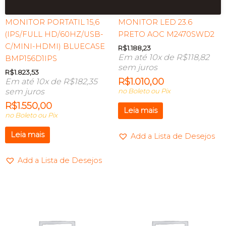
MONITOR PORTATIL 15,6
MONITOR LED 23.6
(IPS/FULL HD/60HZ/USB-
PRETO AOC M2470SWD2
C/MINI-HDMI) BLUECASE
R$
1.188,23
Em até 10x de
R$
118,82
BMP156D1IPS
sem juros
R$
1.823,53
R$
1.010,00
Em até 10x de
R$
182,35
sem juros
no Boleto ou Pix
R$
1.550,00
Leia mais
no Boleto ou Pix
Leia mais
Add a Lista de Desejos
Add a Lista de Desejos