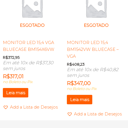
ESGOTADO
ESGOTADO
MONITOR LED 15,4 VGA
MONITOR LED 15,4
BLUECASE BM154X6VW
BM1542VW BLUECASE –
VGA
R$
372,95
Em até 10x de
R$
37,30
R$
408,23
sem juros
Em até 10x de
R$
40,82
sem juros
R$
317,01
no Boleto ou Pix
R$
347,00
no Boleto ou Pix
Leia mais
Leia mais
Add a Lista de Desejos
Add a Lista de Desejos