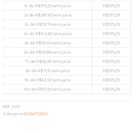
1x de
R$
575,29
sem juros
R$
575,29
2x de
R$
287,65
sem juros
R$
575,29
3x de
R$
191,76
sem juros
R$
575,29
4x de
R$
143,82
sem juros
R$
575,29
5x de
R$
115,06
sem juros
R$
575,29
6x de
R$
95,88
sem juros
R$
575,29
7x de
R$
82,18
sem juros
R$
575,29
8x de
R$
71,91
sem juros
R$
575,29
9x de
R$
63,92
sem juros
R$
575,29
10x de
R$
57,53
sem juros
R$
575,29
REF
2013
Categoria
MONITORES