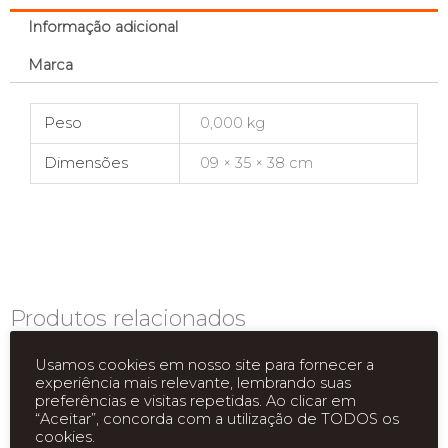
Informação adicional
Marca
Peso
0,000 kg
Dimensões
09 × 35 × 38 cm
Produtos relacionados
Usamos cookies em nosso site para fornecer a
experiência mais relevante, lembrando suas
preferências e visitas repetidas. Ao clicar em
“Aceitar”, concorda com a utilização de TODOS os
cookies.