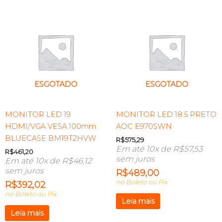
ESGOTADO
ESGOTADO
MONITOR LED 19
MONITOR LED 18.5 PRETO
HDMI/VGA VESA 100mm
AOC E970SWN
BLUECASE BM19T2HVW
R$
575,29
Em até 10x de
R$
57,53
R$
461,20
sem juros
Em até 10x de
R$
46,12
sem juros
R$
489,00
no Boleto ou Pix
R$
392,02
no Boleto ou Pix
Leia mais
Leia mais