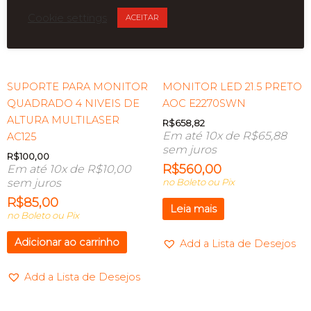
Cookie settings
ACEITAR
ESGOTADO
SUPORTE PARA MONITOR
MONITOR LED 21.5 PRETO
QUADRADO 4 NIVEIS DE
AOC E2270SWN
ALTURA MULTILASER
R$
658,82
Em até 10x de
R$
65,88
AC125
sem juros
R$
100,00
R$
560,00
Em até 10x de
R$
10,00
sem juros
no Boleto ou Pix
R$
85,00
Leia mais
no Boleto ou Pix
Adicionar ao carrinho
Add a Lista de Desejos
Add a Lista de Desejos