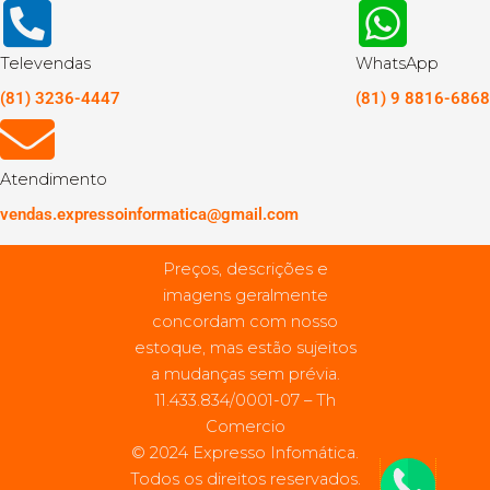
Televendas
WhatsApp
(81) 3236-4447
(81) 9 8816-6868
Atendimento
vendas.expressoinformatica@gmail.com
Preços, descrições e
imagens geralmente
concordam com nosso
estoque, mas estão sujeitos
a mudanças sem prévia.
11.433.834/0001-07 – Th
Comercio
© 2024 Expresso Infomática.
Todos os direitos reservados.