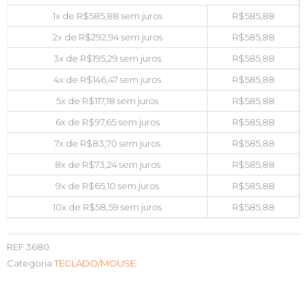
1x de
R$
585,88
sem juros
R$
585,88
2x de
R$
292,94
sem juros
R$
585,88
3x de
R$
195,29
sem juros
R$
585,88
4x de
R$
146,47
sem juros
R$
585,88
5x de
R$
117,18
sem juros
R$
585,88
6x de
R$
97,65
sem juros
R$
585,88
7x de
R$
83,70
sem juros
R$
585,88
8x de
R$
73,24
sem juros
R$
585,88
9x de
R$
65,10
sem juros
R$
585,88
10x de
R$
58,59
sem juros
R$
585,88
REF
3680
Categoria
TECLADO/MOUSE