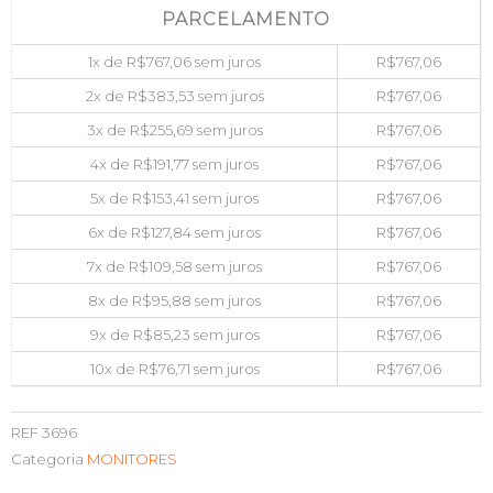
PARCELAMENTO
1x de
R$
767,06
sem juros
R$
767,06
2x de
R$
383,53
sem juros
R$
767,06
3x de
R$
255,69
sem juros
R$
767,06
4x de
R$
191,77
sem juros
R$
767,06
5x de
R$
153,41
sem juros
R$
767,06
6x de
R$
127,84
sem juros
R$
767,06
7x de
R$
109,58
sem juros
R$
767,06
8x de
R$
95,88
sem juros
R$
767,06
9x de
R$
85,23
sem juros
R$
767,06
10x de
R$
76,71
sem juros
R$
767,06
REF
3696
Categoria
MONITORES