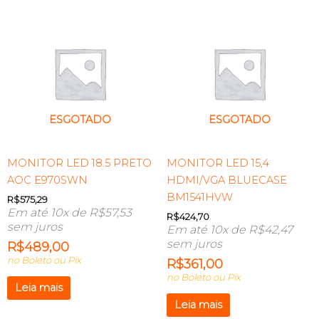
ESGOTADO
ESGOTADO
MONITOR LED 18.5 PRETO
MONITOR LED 15,4
AOC E970SWN
HDMI/VGA BLUECASE
BM1541HVW
R$
575,29
Em até 10x de
R$
57,53
R$
424,70
sem juros
Em até 10x de
R$
42,47
sem juros
R$
489,00
no Boleto ou Pix
R$
361,00
no Boleto ou Pix
Leia mais
Leia mais