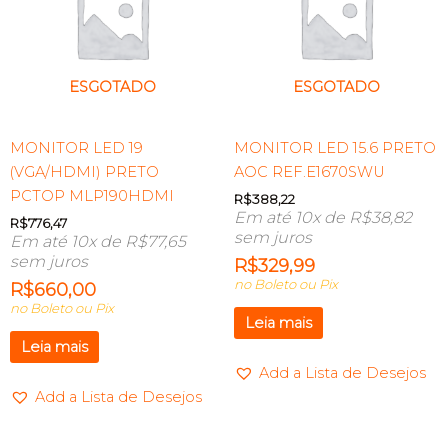
ESGOTADO
ESGOTADO
MONITOR LED 19
MONITOR LED 15.6 PRETO
(VGA/HDMI) PRETO
AOC REF.E1670SWU
PCTOP MLP190HDMI
R$
388,22
Em até 10x de
R$
38,82
R$
776,47
sem juros
Em até 10x de
R$
77,65
sem juros
R$
329,99
no Boleto ou Pix
R$
660,00
no Boleto ou Pix
Leia mais
Leia mais
Add a Lista de Desejos
Add a Lista de Desejos