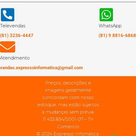
Televendas
WhatsApp
(81) 3236-4447
(81) 9 8816-6868
Atendimento
vendas.expressoinformatica@gmail.com
Preços, descrições e
imagens geralmente
concordam com nosso
estoque, mas estão sujeitos
a mudanças sem prévia.
11.433.834/0001-07 – Th
Comercio
© 2024 Expresso Infomática.