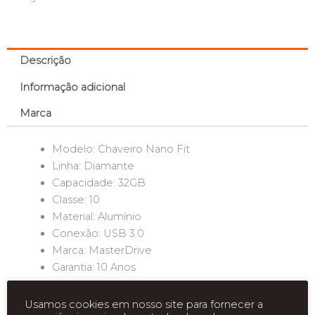
Descrição
Informação adicional
Marca
Modelo: Chaveiro Nano Fit
Linha: Diamante
Capacidade: 32GB
Classe: 10
Material: Alumínio
Conexão: USB 3.0
Marca: MasterDrive
Garantia: 10 Anos
Usamos cookies em nosso site para fornecer a