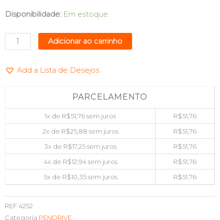
PEN
Disponibilidade:
Em estoque
DRIVE
32GB
Adicionar ao carrinho
USB
3.0
Add a Lista de Desejos
DIAMANTE
MASTERDRIVE
M-
PARCELAMENTO
319
1x de
R$
51,76
sem juros
R$
51,76
quantidade
2x de
R$
25,88
sem juros
R$
51,76
3x de
R$
17,25
sem juros
R$
51,76
4x de
R$
12,94
sem juros
R$
51,76
5x de
R$
10,35
sem juros
R$
51,76
REF
4252
Categoria
PENDRIVE