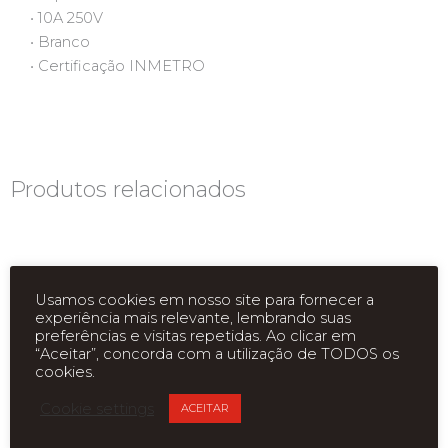
• 10A 250V
• Branco
• Certificação INMETRO
Produtos relacionados
Usamos cookies em nosso site para fornecer a
experiência mais relevante, lembrando suas
preferências e visitas repetidas. Ao clicar em
“Aceitar”, concorda com a utilização de TODOS os
cookies.
ESGOTADO
ESGOTADO
Cookie settings
ACEITAR
ADAPTADOR UNIVERSAL
PINO ADAPTADPR