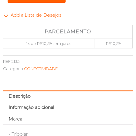
TRIPOLAR
BR
Add a Lista de Desejos
10A
250V
FORCELINE
PARCELAMENTO
0180100004004
1x de
R$
10,59
sem juros
R$
10,59
quantidade
REF
2133
Categoria
CONECTIVIDADE
Descrição
Informação adicional
Marca
• Tripolar