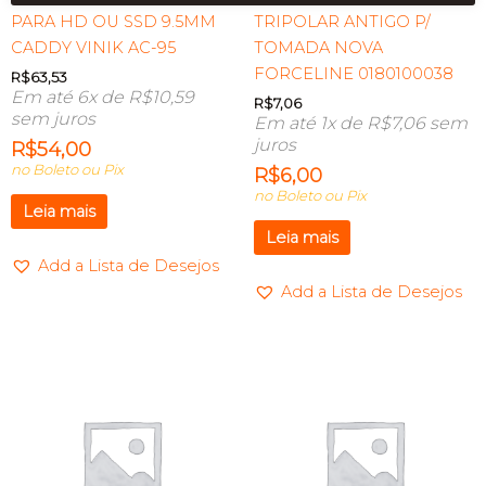
PARA HD OU SSD 9.5MM
TRIPOLAR ANTIGO P/
CADDY VINIK AC-95
TOMADA NOVA
FORCELINE 0180100038
R$
63,53
Em até 6x de
R$
10,59
R$
7,06
sem juros
Em até 1x de
R$
7,06
sem
juros
R$
54,00
no Boleto ou Pix
R$
6,00
no Boleto ou Pix
Leia mais
Leia mais
Add a Lista de Desejos
Add a Lista de Desejos