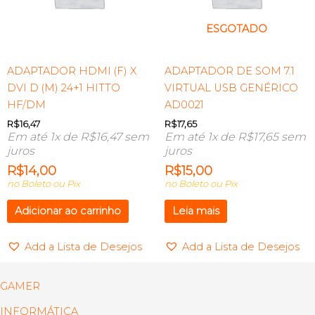
ESGOTADO
ADAPTADOR HDMI (F) X
ADAPTADOR DE SOM 7.1
DVI D (M) 24+1 HITTO
VIRTUAL USB GENÉRICO
HF/DM
AD0021
R$
16,47
R$
17,65
Em até 1x de
R$
16,47
sem
Em até 1x de
R$
17,65
sem
juros
juros
R$
14,00
R$
15,00
no Boleto ou Pix
no Boleto ou Pix
Adicionar ao carrinho
Leia mais
Add a Lista de Desejos
Add a Lista de Desejos
GAMER
INFORMÁTICA