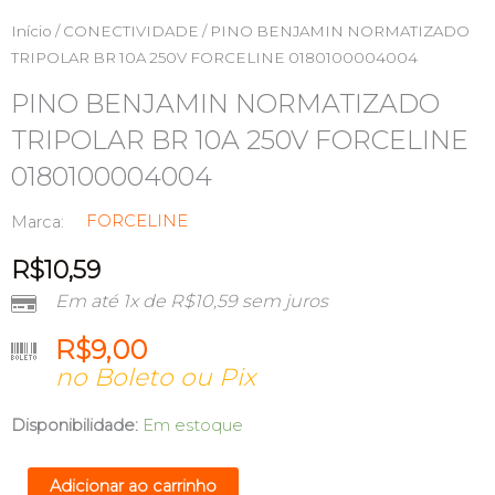
Início
/
CONECTIVIDADE
/ PINO BENJAMIN NORMATIZADO
TRIPOLAR BR 10A 250V FORCELINE 0180100004004
PINO BENJAMIN NORMATIZADO
TRIPOLAR BR 10A 250V FORCELINE
0180100004004
FORCELINE
Marca:
R$
10,59
Em até 1x de
R$
10,59
sem juros
R$
9,00
no Boleto ou Pix
PINO
Disponibilidade:
Em estoque
BENJAMIN
NORMATIZADO
Adicionar ao carrinho