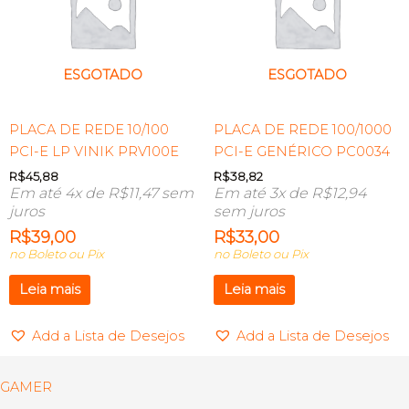
ESGOTADO
ESGOTADO
PLACA DE REDE 10/100
PLACA DE REDE 100/1000
PCI-E LP VINIK PRV100E
PCI-E GENÉRICO PC0034
R$
45,88
R$
38,82
Em até 4x de
R$
11,47
sem
Em até 3x de
R$
12,94
juros
sem juros
R$
39,00
R$
33,00
no Boleto ou Pix
no Boleto ou Pix
Leia mais
Leia mais
Add a Lista de Desejos
Add a Lista de Desejos
GAMER