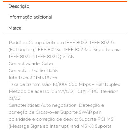
Descrição
Informação adicional
Marca
Padrões: Compatível com IEEE 802.3, IEEE 802.3x
(Full duplex), IEEE 802.3u, IEEE 802.3ab. Suporte para
IEEE 802.1P, IEEE 802.1Q VLAN
Conectividade: Cabo
Conector Padrão: RJ45
Interface: 32 bits PCI-e
Taxa de transmissão: 10/100/1000 Mbps – Half Duplex
Método de acesso: CSMA/CD; TCP/IP; PCI Revision
2.1/2.2
Características: Auto negotiation; Detecção e
correção de Cross-over; Suporte SWAP pair,
polaridade e correção de desvio; Suporte PCI MSI
(Message Signaled Interrupt) and MSI-X; Suporta