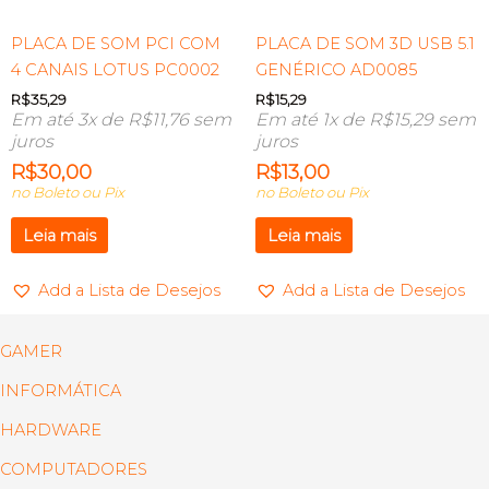
PLACA DE SOM PCI COM
PLACA DE SOM 3D USB 5.1
4 CANAIS LOTUS PC0002
GENÉRICO AD0085
R$
35,29
R$
15,29
Em até 3x de
R$
11,76
sem
Em até 1x de
R$
15,29
sem
juros
juros
R$
30,00
R$
13,00
no Boleto ou Pix
no Boleto ou Pix
Leia mais
Leia mais
Add a Lista de Desejos
Add a Lista de Desejos
GAMER
INFORMÁTICA
HARDWARE
COMPUTADORES