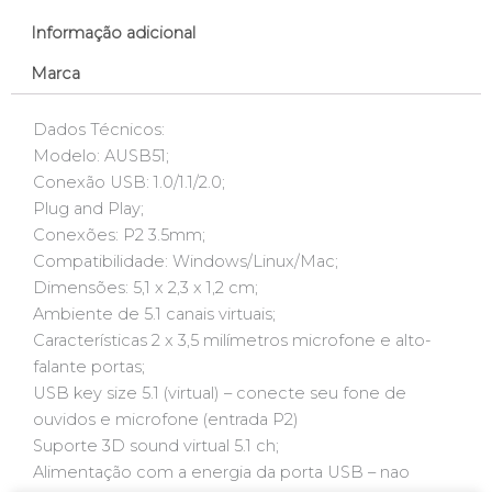
Informação adicional
Marca
Dados Técnicos:
Modelo: AUSB51;
Conexão USB: 1.0/1.1/2.0;
Plug and Play;
Conexões: P2 3.5mm;
Compatibilidade: Windows/Linux/Mac;
Dimensões: 5,1 x 2,3 x 1,2 cm;
Ambiente de 5.1 canais virtuais;
Características 2 x 3,5 milímetros microfone e alto-
falante portas;
USB key size 5.1 (virtual) – conecte seu fone de
ouvidos e microfone (entrada P2)
Suporte 3D sound virtual 5.1 ch;
Alimentação com a energia da porta USB – nao