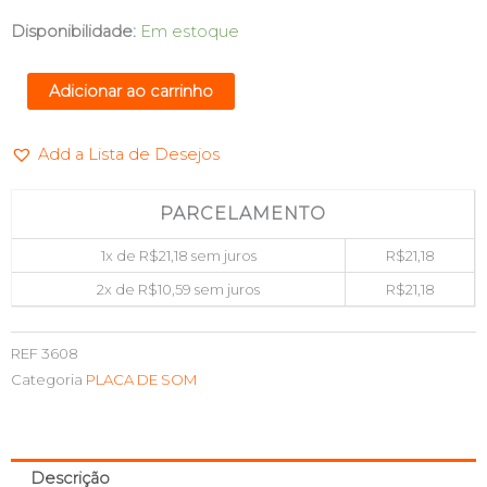
PLACA
Disponibilidade:
Em estoque
DE
SOM
Adicionar ao carrinho
3D
VIRTUAL
Add a Lista de Desejos
5.1
VINIK
AUSB51
PARCELAMENTO
25540
1x de
R$
21,18
sem juros
R$
21,18
quantidade
2x de
R$
10,59
sem juros
R$
21,18
REF
3608
Categoria
PLACA DE SOM
Descrição