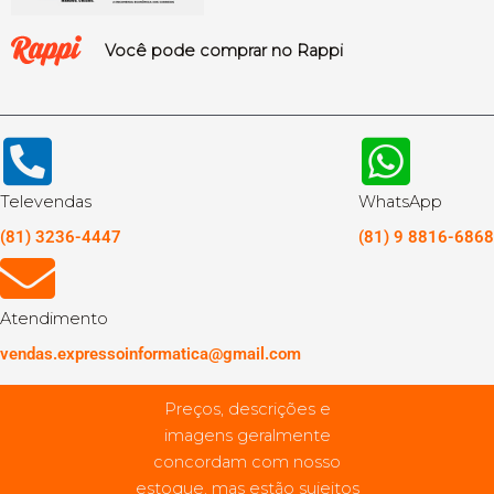
Você pode comprar no Rappi
Televendas
WhatsApp
(81) 3236-4447
(81) 9 8816-6868
Atendimento
vendas.expressoinformatica@gmail.com
Preços, descrições e
imagens geralmente
concordam com nosso
estoque, mas estão sujeitos