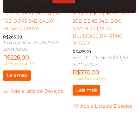
PLACA DE VIDEO GT710
PLACA DE VIDEO GT610
1GB DDR3 64B GALAX
2GB DDR3 64B. BOX
71GGF4DC00WG
(DVI/HDMI/VGA)
BLUECASE BP-GT610-
R$
265,88
Em até 10x de
R$
26,59
2GD3D1
sem juros
R$
435,29
R$
226,00
Em até 10x de
R$
43,53
no Boleto ou Pix
sem juros
R$
370,00
Leia mais
no Boleto ou Pix
Leia mais
Add a Lista de Desejos
Add a Lista de Desejos