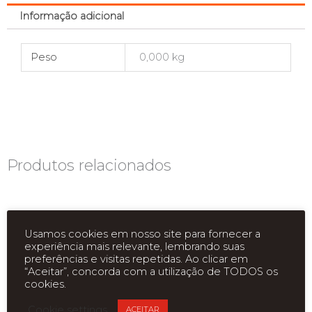
Informação adicional
Peso
0,000 kg
Produtos relacionados
Usamos cookies em nosso site para fornecer a
experiência mais relevante, lembrando suas
preferências e visitas repetidas. Ao clicar em
“Aceitar”, concorda com a utilização de TODOS os
cookies.
ESGOTADO
ESGOTADO
Cookie settings
ACEITAR