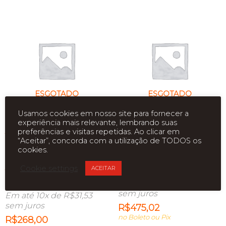
ESGOTADO
ESGOTADO
Usamos cookies em nosso site para fornecer a
experiência mais relevante, lembrando suas
PLACA DE VIDEO GT210
PLACA DE VIDEO GT1030
preferências e visitas repetidas. Ao clicar em
1GB DDR3 64B. S/CAIXA
2GB DDR5 64BITS
“Aceitar”, concorda com a utilização de TODOS os
(DVI/HDMI/VGA)
GAINWARD
cookies.
BLUECASE BP-GT210-
NE5103000646-1080F
Cookie settings
ACEITAR
1GD3D1B
R$
558,85
Em até 10x de
R$
55,89
R$
315,29
sem juros
Em até 10x de
R$
31,53
sem juros
R$
475,02
no Boleto ou Pix
R$
268,00