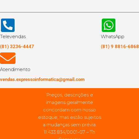
Televendas
WhatsApp
(81) 3236-4447
(81) 9 8816-6868
Atendimento
vendas.expressoinformatica@gmail.com
Preços, descrições e
imagens geralmente
concordam com nosso
estoque, mas estão sujeitos
a mudanças sem prévia.
11.433.834/0001-07 – Th