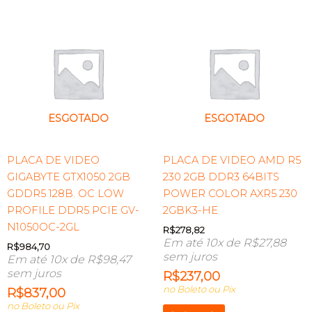
ESGOTADO
ESGOTADO
PLACA DE VIDEO
PLACA DE VIDEO AMD R5
GIGABYTE GTX1050 2GB
230 2GB DDR3 64BITS
GDDR5 128B. OC LOW
POWER COLOR AXR5 230
PROFILE DDR5 PCIE GV-
2GBK3-HE
N1050OC-2GL
R$
278,82
Em até 10x de
R$
27,88
R$
984,70
sem juros
Em até 10x de
R$
98,47
sem juros
R$
237,00
no Boleto ou Pix
R$
837,00
no Boleto ou Pix