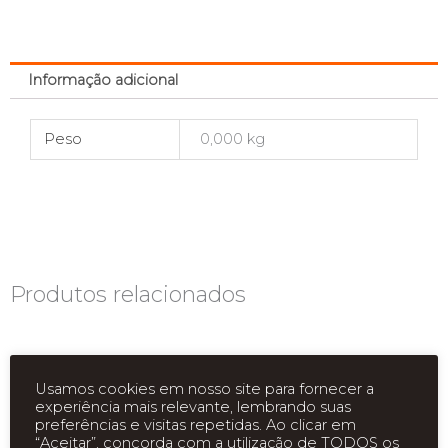
Informação adicional
Peso
0,000 kg
Produtos relacionados
Usamos cookies em nosso site para fornecer a
experiência mais relevante, lembrando suas
preferências e visitas repetidas. Ao clicar em
“Aceitar”, concorda com a utilização de TODOS os