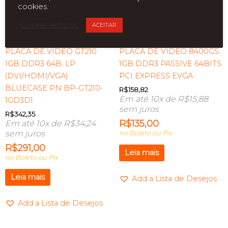
cookies.
ESGOTADO
ESGOTADO
Cookie settings
ACEITAR
PLACA DE VIDEO GT210
PLACA DE VIDEO 8400GS
1GB DDR3 64B. LP.
1GB DDR3 PASSIVE 64BITS
(DVI/HDMI/VGA)
PCI EXPRESS EVGA
BLUECASE PN BP-GT210-
R$
158,82
Em até 10x de
R$
15,88
1GD3D1
sem juros
R$
342,35
R$
135,00
Em até 10x de
R$
34,24
sem juros
no Boleto ou Pix
R$
291,00
Leia mais
no Boleto ou Pix
Leia mais
Add a Lista de Desejos
Add a Lista de Desejos