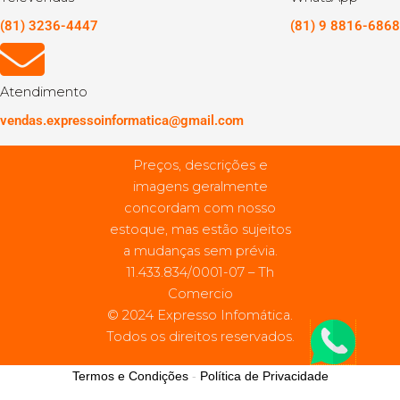
(81) 3236-4447
(81) 9 8816-6868
Atendimento
vendas.expressoinformatica@gmail.com
Preços, descrições e
imagens geralmente
concordam com nosso
estoque, mas estão sujeitos
a mudanças sem prévia.
11.433.834/0001-07 – Th
Comercio
© 2024 Expresso Infomática.
Todos os direitos reservados.
Termos e Condições
-
Política de Privacidade