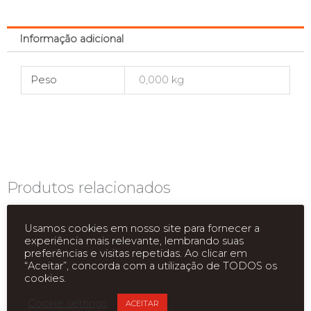
Informação adicional
Peso
0,000 kg
Produtos relacionados
Usamos cookies em nosso site para fornecer a
experiência mais relevante, lembrando suas
preferências e visitas repetidas. Ao clicar em
“Aceitar”, concorda com a utilização de TODOS os
cookies.
Cookie settings
ACEITAR