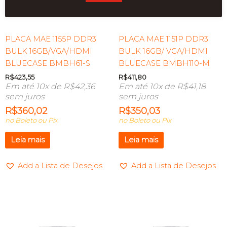
ESGOTADO
ESGOTADO
PLACA MAE 1155P DDR3
PLACA MAE 1151P DDR3
BULK 16GB/VGA/HDMI
BULK 16GB/ VGA/HDMI
BLUECASE BMBH61-S
BLUECASE BMBH110-M
R$
423,55
R$
411,80
Em até 10x de
R$
42,36
Em até 10x de
R$
41,18
sem juros
sem juros
R$
360,02
R$
350,03
no Boleto ou Pix
no Boleto ou Pix
Leia mais
Leia mais
Add a Lista de Desejos
Add a Lista de Desejos