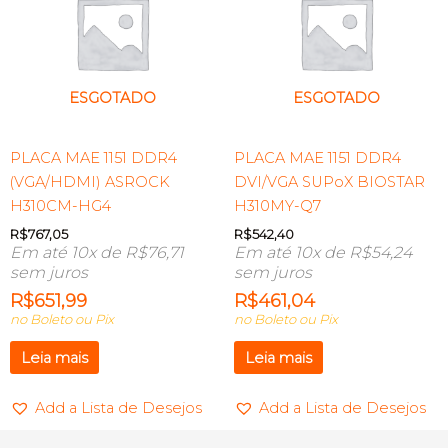
ESGOTADO
ESGOTADO
PLACA MAE 1151 DDR4
PLACA MAE 1151 DDR4
(VGA/HDMI) ASROCK
DVI/VGA SUPoX BIOSTAR
H310CM-HG4
H310MY-Q7
R$
767,05
R$
542,40
Em até 10x de
R$
76,71
Em até 10x de
R$
54,24
sem juros
sem juros
R$
651,99
R$
461,04
no Boleto ou Pix
no Boleto ou Pix
Leia mais
Leia mais
Add a Lista de Desejos
Add a Lista de Desejos