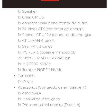
1x LPC-DEBUG
1x Speaker
1x Clear CMOS
1x conector para painel frontal de áudio
1x 24-pinos ATX (conector de energia)
1x 4-pinos CPU 12V (conector de energia)
1x CPU_FAN 4-pinos
1x SYS_FAN 3-pinos
1x PCI-E x16 (opera em modo x8)
2x Slots DIMM DDR3 240-pin
1x M.2 2280 NVMe
1x Jumper NGFF / NVMe
Tamanho
17×17 cm
Acessórios (Conteúdo da embalagem)
1x cabo SATA
1x Manual de instruções
1x Protetor painel traseiro (Espelho)