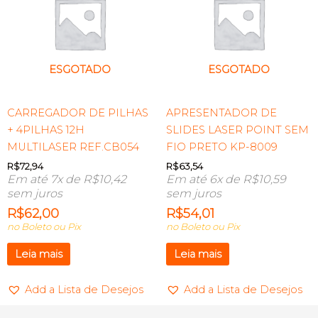
ESGOTADO
ESGOTADO
CARREGADOR DE PILHAS
APRESENTADOR DE
+ 4PILHAS 12H
SLIDES LASER POINT SEM
MULTILASER REF.CB054
FIO PRETO KP-8009
R$
72,94
R$
63,54
Em até 7x de
R$
10,42
Em até 6x de
R$
10,59
sem juros
sem juros
R$
62,00
R$
54,01
no Boleto ou Pix
no Boleto ou Pix
Leia mais
Leia mais
Add a Lista de Desejos
Add a Lista de Desejos