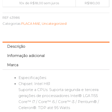
10x de
R$
18,00
sem juros
R$
180,00
REF
43986
Categorias
PLACA MAE
,
Uncategorized
Descrição
Informação adicional
Marca
Especificações:
Chipset: Intel H61
Suporte a CPUs: Suporta segunda e terceira
gerações de processadores Intel® LGA 1155
Core™ i7 / Core™ i5 / Core™ i3 / Pentium® /
Celeron®. TDP até 95 Watts