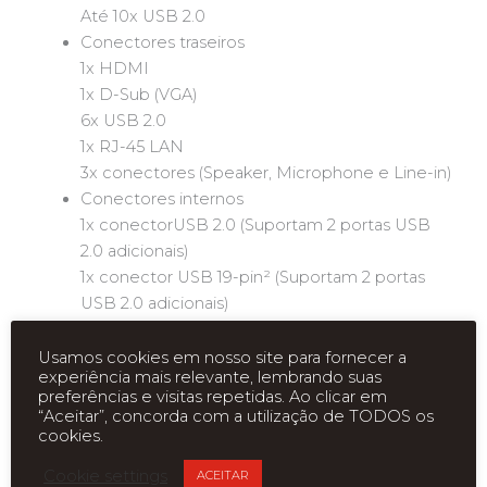
Até 10x USB 2.0
Conectores traseiros
1x HDMI
1x D-Sub (VGA)
6x USB 2.0
1x RJ-45 LAN
3x conectores (Speaker, Microphone e Line-in)
Conectores internos
1x conectorUSB 2.0 (Suportam 2 portas USB
2.0 adicionais)
1x conector USB 19-pin² (Suportam 2 portas
USB 2.0 adicionais)
²O conector USB 19-pin é compatível com os
conectores internos USB 3.0 para gabinetes,
Usamos cookies em nosso site para fornecer a
experiência mais relevante, lembrando suas
porém o chipset H61 não possui esta
preferências e visitas repetidas. Ao clicar em
compatibilidade nativa, portanto sua
“Aceitar”, concorda com a utilização de TODOS os
velocidade máxima será de 480 Mb/s.
cookies.
3x SATA 3 GB/s
Cookie settings
ACEITAR
1x conector para painel frontal de gabinete