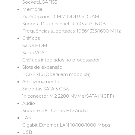
Socket:LGA 1155
Memória
2x 240-pinos DIMM DDR3 SDRAM
Suporta Dual channel DDR3 até 16 GB
Frequências suportadas: 1066/1333/1600 MHz
Gráficos
Saída HDMI
Saída VGA
Gráficos integrados no processador¹
Slots de expansão
PCI-E x16 (Opera em modo x8)
Armazenamento
3x portas SATA 3 GB/s
1x conector M.2 2280 NVMe/SATA (NGFF)
Áudio
Suporte a 5.1 Canais HD Audio
LAN
Gigabit Ethernet LAN 10/100/1000 Mbps
USB