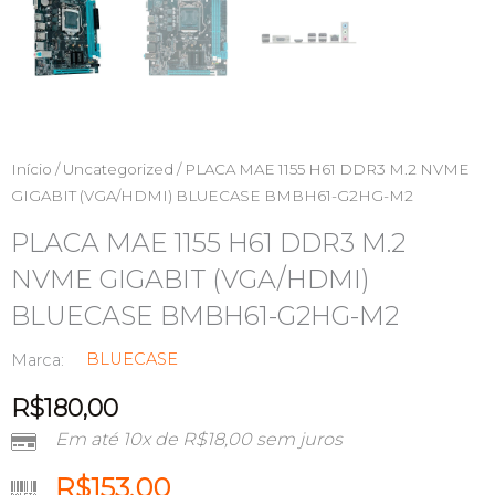
Início
/
Uncategorized
/ PLACA MAE 1155 H61 DDR3 M.2 NVME
GIGABIT (VGA/HDMI) BLUECASE BMBH61-G2HG-M2
PLACA MAE 1155 H61 DDR3 M.2
NVME GIGABIT (VGA/HDMI)
BLUECASE BMBH61-G2HG-M2
BLUECASE
Marca:
R$
180,00
Em até 10x de
R$
18,00
sem juros
R$
153,00