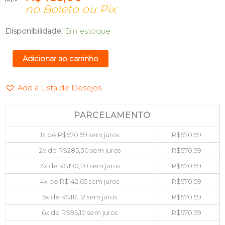
no Boleto ou Pix
PLACA
Disponibilidade:
Em estoque
MAE
LGA1700
Adicionar ao carrinho
DDR4
(HDMI/VGA/DVI/DP)
Add a Lista de Desejos
PCWARE
IPMH610G
quantidade
PARCELAMENTO
1x de
R$
570,59
sem juros
R$
570,59
2x de
R$
285,30
sem juros
R$
570,59
3x de
R$
190,20
sem juros
R$
570,59
4x de
R$
142,65
sem juros
R$
570,59
5x de
R$
114,12
sem juros
R$
570,59
6x de
R$
95,10
sem juros
R$
570,59