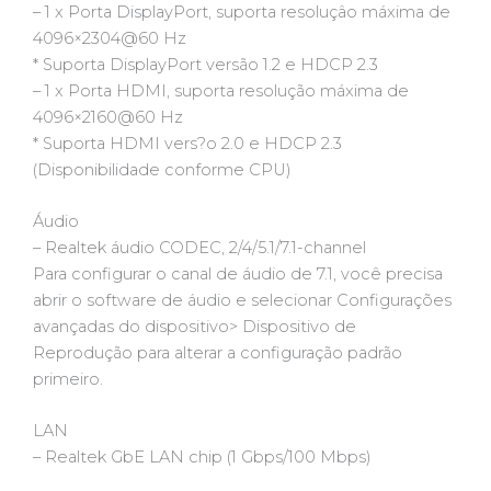
– 1 x Porta DisplayPort, suporta resoluçâo máxima de
4096×2304@60 Hz
* Suporta DisplayPort versão 1.2 e HDCP 2.3
– 1 x Porta HDMI, suporta resolução máxima de
4096×2160@60 Hz
* Suporta HDMI vers?o 2.0 e HDCP 2.3
(Disponibilidade conforme CPU)
Áudio
– Realtek áudio CODEC, 2/4/5.1/7.1-channel
Para configurar o canal de áudio de 7.1, você precisa
abrir o software de áudio e selecionar Configurações
avançadas do dispositivo> Dispositivo de
Reprodução para alterar a configuração padrão
primeiro.
LAN
– Realtek GbE LAN chip (1 Gbps/100 Mbps)