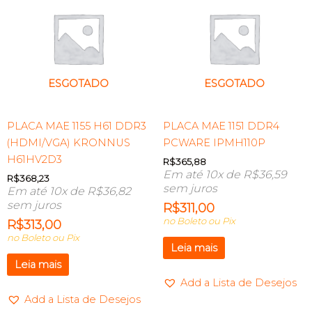
ESGOTADO
ESGOTADO
PLACA MAE 1155 H61 DDR3
PLACA MAE 1151 DDR4
(HDMI/VGA) KRONNUS
PCWARE IPMH110P
H61HV2D3
R$
365,88
Em até 10x de
R$
36,59
R$
368,23
sem juros
Em até 10x de
R$
36,82
sem juros
R$
311,00
no Boleto ou Pix
R$
313,00
no Boleto ou Pix
Leia mais
Leia mais
Add a Lista de Desejos
Add a Lista de Desejos