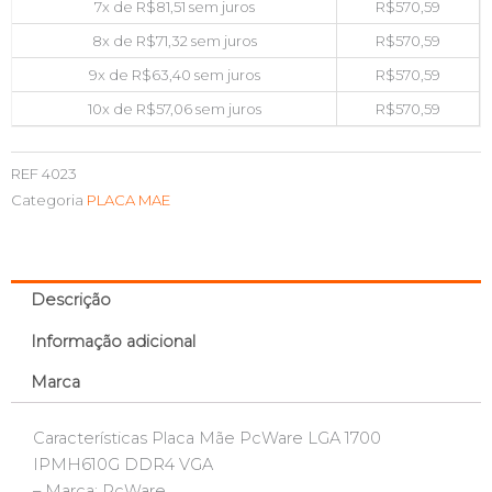
7x de
R$
81,51
sem juros
R$
570,59
8x de
R$
71,32
sem juros
R$
570,59
9x de
R$
63,40
sem juros
R$
570,59
10x de
R$
57,06
sem juros
R$
570,59
REF
4023
Categoria
PLACA MAE
Descrição
Informação adicional
Marca
Características Placa Mãe PcWare LGA 1700
IPMH610G DDR4 VGA
– Marca: PcWare