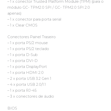
– 1 x conector Trusted Platform Module (TPM) (para o
módulo GC- TPM2.0 SPI / GC- TPM2.0 SPI 2.0
apenas)
– 1 x conector para porta serial
– 1 x Clear CMOS
Conectores Painel Traseiro
– 1 x porta PS/2 mouse
– 1 x porta PS/2 teclado
– 1 x porta D-Sub
– 1 x porta DVI-D
– 1 x porta DisplayPort
– 1 x porta HDMI 2.0
– 2 x porta USB 3.2 Gen 1
– 4 x porta USB 2.0/1.1
– 1 x porta RJ-45
– 3 x conectores de áudio
BIOS