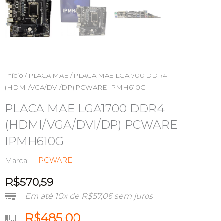
Início
/
PLACA MAE
/ PLACA MAE LGA1700 DDR4
(HDMI/VGA/DVI/DP) PCWARE IPMH610G
PLACA MAE LGA1700 DDR4
(HDMI/VGA/DVI/DP) PCWARE
IPMH610G
PCWARE
Marca:
R$
570,59
Em até 10x de
R$
57,06
sem juros
R$
485,00