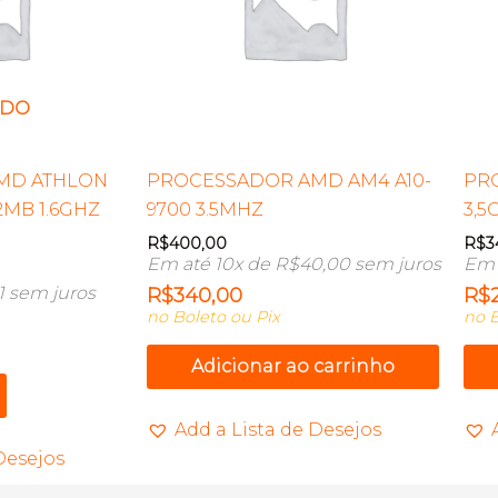
ADO
MD ATHLON
PROCESSADOR AMD AM4 A10-
PR
2MB 1.6GHZ
9700 3.5MHZ
3,5
R$
400,00
R$
3
Em até 10x de
R$
40,00
sem juros
Em 
1
sem juros
R$
340,00
R$
no Boleto ou Pix
no B
Adicionar ao carrinho
Add a Lista de Desejos
Desejos