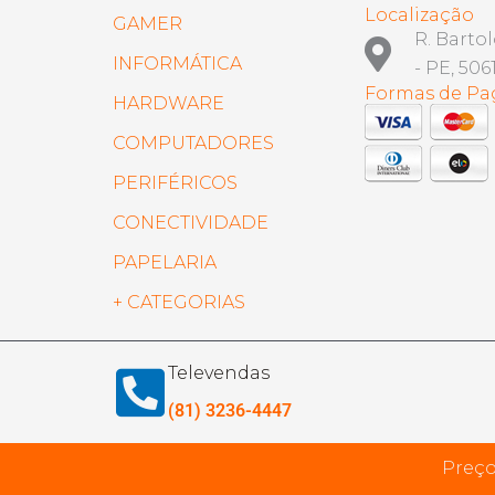
Localização
GAMER
R. Barto
INFORMÁTICA
- PE, 506
Formas de P
HARDWARE
COMPUTADORES
PERIFÉRICOS
CONECTIVIDADE
PAPELARIA
+ CATEGORIAS
Televendas
(81) 3236-4447
Preço