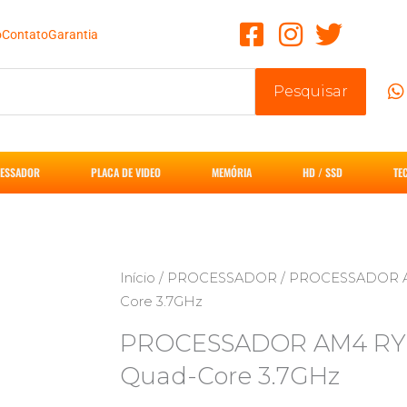
o
Contato
Garantia
Pesquisar
ESSADOR
PLACA DE VIDEO
MEMÓRIA
HD / SSD
TE
Início
/
PROCESSADOR
/ PROCESSADOR A
Core 3.7GHz
PROCESSADOR AM4 RY
Quad-Core 3.7GHz