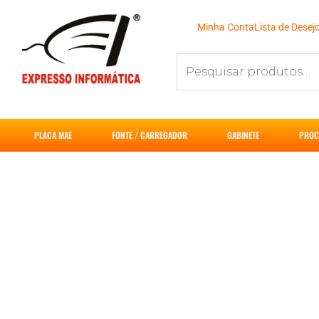
Ir
para
Minha Conta
Lista de Desej
o
Pesquisar
conteúdo
por:
PLACA MAE
FONTE / CARREGADOR
GABINETE
PROC