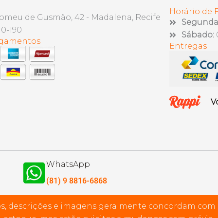
Horário de
lomeu de Gusmão, 42 - Madalena, Recife
Segunda 
10-190
Sábado:
agamentos
Entregas
V
WhatsApp
(81) 9 8816-6868
s, descrições e imagens geralmente concordam com