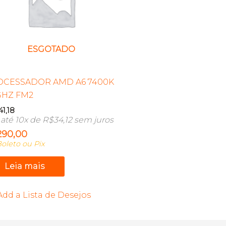
ESGOTADO
OCESSADOR AMD A6 7400K
GHZ FM2
41,18
até 10x de
R$
34,12
sem juros
290,00
oleto ou Pix
Leia mais
Add a Lista de Desejos