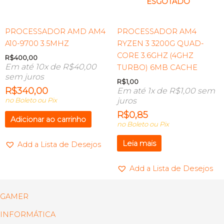
ESGOTADO
PROCESSADOR AMD AM4
PROCESSADOR AM4
A10-9700 3.5MHZ
RYZEN 3 3200G QUAD-
CORE 3.6GHZ (4GHZ
R$
400,00
Em até 10x de
R$
40,00
TURBO) 6MB CACHE
sem juros
R$
1,00
R$
340,00
Em até 1x de
R$
1,00
sem
no Boleto ou Pix
juros
R$
0,85
Adicionar ao carrinho
no Boleto ou Pix
Leia mais
Add a Lista de Desejos
Add a Lista de Desejos
GAMER
INFORMÁTICA