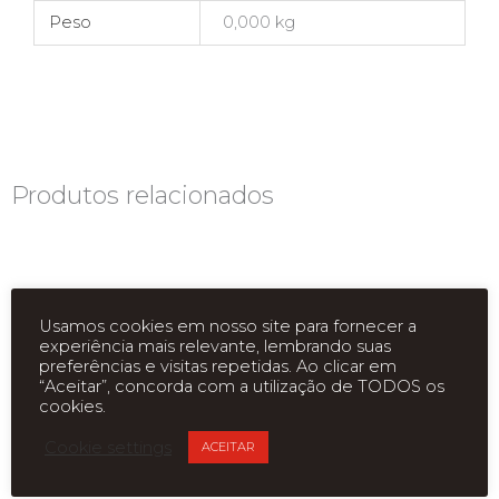
Peso
0,000 kg
Produtos relacionados
Usamos cookies em nosso site para fornecer a
experiência mais relevante, lembrando suas
preferências e visitas repetidas. Ao clicar em
“Aceitar”, concorda com a utilização de TODOS os
cookies.
ESGOTADO
ESGOTADO
Cookie settings
ACEITAR
PROCESSADOR CELERON
PROCESSADOR AMD