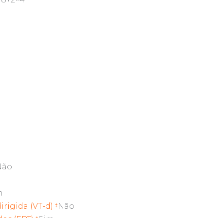
Não
m
irigida (VT-d)
Não
‡