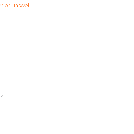
ior Haswell
Hz