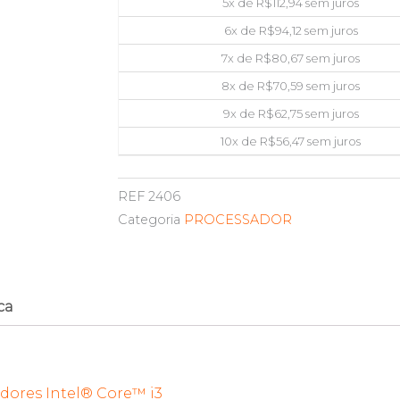
5x de
R$
112,94
sem juros
6x de
R$
94,12
sem juros
7x de
R$
80,67
sem juros
8x de
R$
70,59
sem juros
9x de
R$
62,75
sem juros
10x de
R$
56,47
sem juros
REF
2406
Categoria
PROCESSADOR
ca
dores Intel® Core™ i3