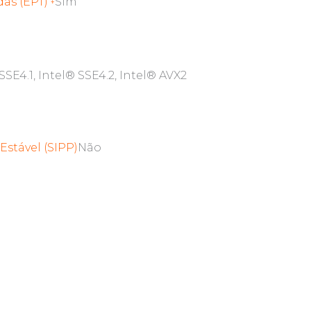
das (EPT)
Sim
‡
SSE4.1, Intel® SSE4.2, Intel® AVX2
stável (SIPP)
Não