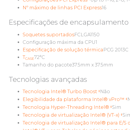
Nº máximo de linhas PCI Express
16
Especificações de encapsulamento
Soquetes suportados
FCLGA1150
Configuração máxima da CPU
1
Especificação de solução térmica
PCG 2013C
T
72°C
CASE
Tamanho do pacote
37.5mm x 37.5mm
Tecnologias avançadas
Tecnologia Intel® Turbo Boost
Não
‡
Elegibilidade da plataforma Intel® vPro™
‡
Tecnologia Hyper-Threading Intel®
Sim
‡
Tecnologia de virtualização Intel® (VT-x)
Si
‡
Tecnologia de virtualização Intel® para E/S d