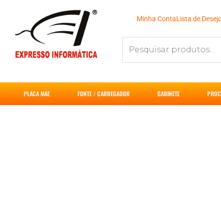
Ir
para
Minha Conta
Lista de Desej
o
Pesquisar
conteúdo
por:
PLACA MAE
FONTE / CARREGADOR
GABINETE
PROC