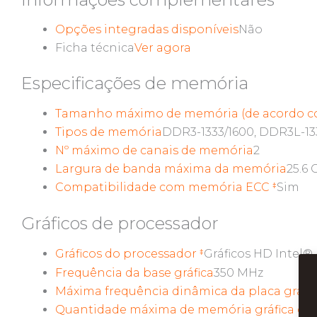
Opções integradas disponíveis
Não
Ficha técnica
Ver agora
Especificações de memória
Tamanho máximo de memória (de acordo co
Tipos de memória
DDR3-1333/1600, DDR3L-133
Nº máximo de canais de memória
2
Largura de banda máxima da memória
25.6 
Compatibilidade com memória ECC
Sim
‡
Gráficos de processador
Gráficos do processador
Gráficos HD Intel®
‡
Frequência da base gráfica
350 MHz
Máxima frequência dinâmica da placa gráfi
Quantidade máxima de memória gráfica de 