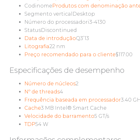
Codinome
Produtos com denominação anter
Segmento vertical
Desktop
Número do processador
i3-4130
Status
Discontinued
Data de introdução
Q3’13
Litografia
22 nm
Preço recomendado para o cliente
$117.00
Especificações de desempenho
Número de núcleos
2
Nº de threads
4
Frequência baseada em processador
3.40 G
Cache
3 MB Intel® Smart Cache
Velocidade do barramento
5 GT/s
TDP
54 W
Informações complementares