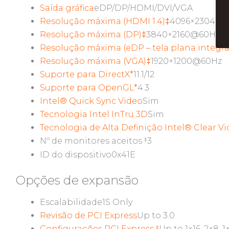
Saída gráfica
eDP/DP/HDMI/DVI/VGA
Resolução máxima (HDMI 1.4)‡
4096×2304@2
Resolução máxima (DP)‡
3840×2160@60Hz
Resolução máxima (eDP – tela plana integr
Resolução máxima (VGA)‡
1920×1200@60Hz
Suporte para DirectX*
11.1/12
Suporte para OpenGL*
4.3
Intel® Quick Sync Video
Sim
Tecnologia Intel InTru 3D
Sim
Tecnologia de Alta Definição Intel® Clear V
Nº de monitores aceitos
3
‡
ID do dispositivo
0x41E
Opções de expansão
Escalabilidade
1S Only
Revisão de PCI Express
Up to 3.0
Configurações PCI Express
Up to 1×16, 2×8, 
‡