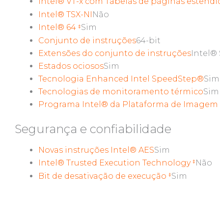
Intel® VT-x com Tabelas de páginas estendi
Intel® TSX-NI
Não
Intel® 64
Sim
‡
Conjunto de instruções
64-bit
Extensões do conjunto de instruções
Intel® 
Estados ociosos
Sim
Tecnologia Enhanced Intel SpeedStep®
Sim
Tecnologias de monitoramento térmico
Sim
Programa Intel® da Plataforma de Imagem E
Segurança e confiabilidade
Novas instruções Intel® AES
Sim
Intel® Trusted Execution Technology
Não
‡
Bit de desativação de execução
Sim
‡