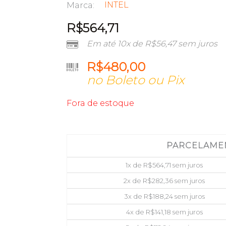
INTEL
Marca:
R$
564,71
Em até 10x de
R$
56,47
sem juros
R$
480,00
no Boleto ou Pix
Fora de estoque
PARCELAME
1x de
R$
564,71
sem juros
2x de
R$
282,36
sem juros
3x de
R$
188,24
sem juros
4x de
R$
141,18
sem juros