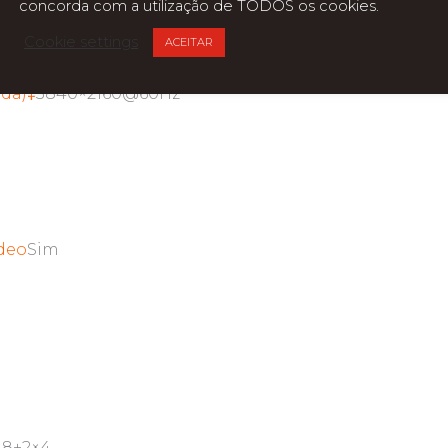
concorda com a utilização de TODOS os cookies.
4Hz
Cookie settings
ACEITAR
ada)‡
3840×2160@60Hz
ideo
Sim
1×8+2×4