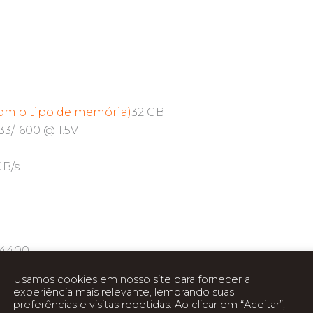
m o tipo de memória)
32 GB
3/1600 @ 1.5V
GB/s
 4400
Usamos cookies em nosso site para fornecer a
ca
1.15 GHz
experiência mais relevante, lembrando suas
preferências e visitas repetidas. Ao clicar em “Aceitar”,
vídeo
2 GB