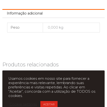
Informação adicional
Peso
0,000 kg
Produtos relacionados
Usamos cookies em nosso site para fornecer a
experiência mais relevante, lembrando suas
preferências e visitas repetidas. Ao clicar em
“Aceitar”, concorda com a utilização de TODOS os
cookies.
Cookie settings
ACEITAR