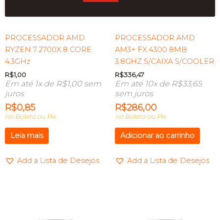
ESGOTADO
PROCESSADOR AMD
PROCESSADOR AMD
RYZEN 7 2700X 8 CORE
AM3+ FX 4300 8MB
4.3GHz
3.8GHZ S/CAIXA S/COOLER
R$
1,00
R$
336,47
Em até 1x de
R$
1,00
sem
Em até 10x de
R$
33,65
juros
sem juros
R$
0,85
R$
286,00
no Boleto ou Pix
no Boleto ou Pix
Leia mais
Adicionar ao carrinho
Add a Lista de Desejos
Add a Lista de Desejos