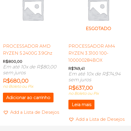
ESGOTADO
PROCESSADOR AMD
PROCESSADOR AM4
RYZEN 5 2400G 3.9Ghz
RYZEN 3 3100 100-
100000284BOX
R$
800,00
Em até 10x de
R$
80,00
R$
749,41
sem juros
Em até 10x de
R$
74,94
sem juros
R$
680,00
no Boleto ou Pix
R$
637,00
no Boleto ou Pix
Adicionar ao carrinho
Leia mais
Add a Lista de Desejos
Add a Lista de Desejos