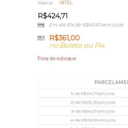
INTEL
Marca:
R$
424,71
Em até 10x de
R$
42,47
sem juros
R$
361,00
no Boleto ou Pix
Fora de estoque
PARCELAME
1x de
R$
424,71
sem juros
2x de
R$
212,36
sem juros
3x de
R$
141,57
sem juros
4x de
R$
106,18
sem juros