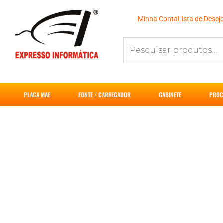
Ir
para
Minha Conta
Lista de Desej
o
Pesquisar
conteúdo
por:
PLACA MAE
FONTE / CARREGADOR
GABINETE
PROC