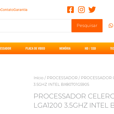
o
Contato
Garantia
Pesquisar
ESSADOR
PLACA DE VIDEO
MEMÓRIA
HD / SSD
TE
Início
/
PROCESSADOR
/ PROCESSADOR C
3.5GHZ INTEL BX80701G5905
PROCESSADOR CELERO
LGA1200 3.5GHZ INTEL 