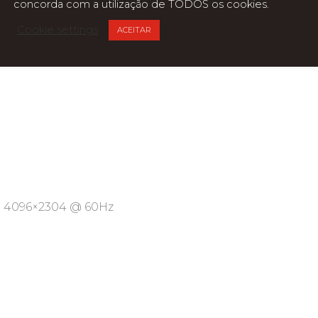
concorda com a utilização de TODOS os cookies.
Hz
Cookie settings
ACEITAR
): 4096×2304 @ 60Hz