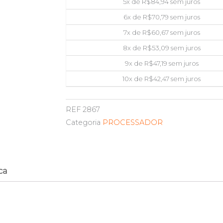
5x de
R$
84,94
sem juros
6x de
R$
70,79
sem juros
7x de
R$
60,67
sem juros
8x de
R$
53,09
sem juros
9x de
R$
47,19
sem juros
10x de
R$
42,47
sem juros
REF
2867
Categoria
PROCESSADOR
ca