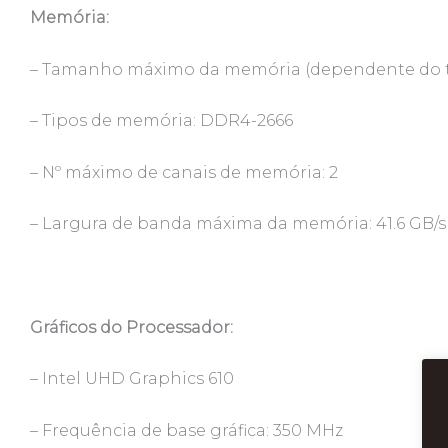
Memória:
– Tamanho máximo da memória (dependente do t
– Tipos de memória: DDR4-2666
– Nº máximo de canais de memória: 2
– Largura de banda máxima da memória: 41.6 GB/s
Gráficos do Processador:
– Intel UHD Graphics 610
– Frequência de base gráfica: 350 MHz