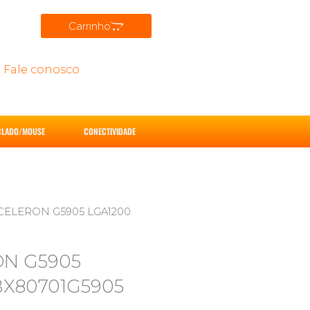
Carrinho
Fale conosco
CLADO/MOUSE
CONECTIVIDADE
ELERON G5905 LGA1200
N G5905
BX80701G5905