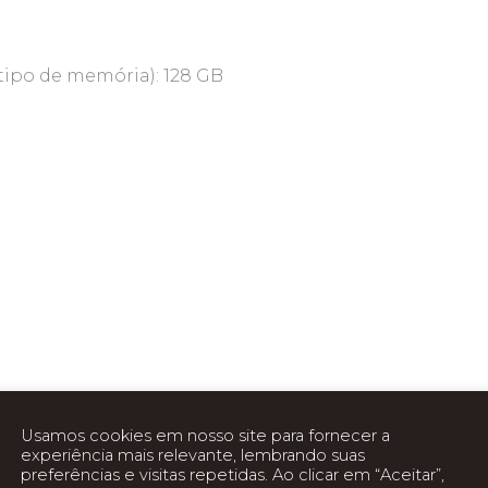
ipo de memória): 128 GB
Usamos cookies em nosso site para fornecer a
experiência mais relevante, lembrando suas
preferências e visitas repetidas. Ao clicar em “Aceitar”,