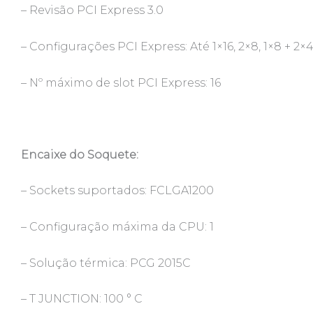
– Revisão PCI Express 3.0
– Configurações PCI Express: Até 1×16, 2×8, 1×8 + 2×
– Nº máximo de slot PCI Express: 16
Encaixe do Soquete:
– Sockets suportados: FCLGA1200
– Configuração máxima da CPU: 1
– Solução térmica: PCG 2015C
– T JUNCTION: 100 ° C