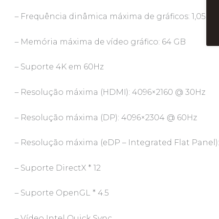
– Frequência dinâmica máxima de gráficos: 1,05 G
– Memória máxima de vídeo gráfico: 64 GB
– Suporte 4K em 60Hz
– Resolução máxima (HDMI): 4096×2160 @ 30Hz
– Resolução máxima (DP): 4096×2304 @ 60Hz
– Resolução máxima (eDP – Integrated Flat Panel
– Suporte DirectX * 12
– Suporte OpenGL * 4.5
– Vídeo Intel Quick Sync