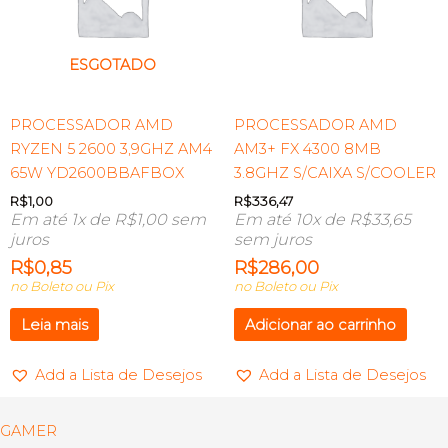
ESGOTADO
PROCESSADOR AMD
PROCESSADOR AMD
RYZEN 5 2600 3,9GHZ AM4
AM3+ FX 4300 8MB
65W YD2600BBAFBOX
3.8GHZ S/CAIXA S/COOLER
R$
1,00
R$
336,47
Em até 1x de
R$
1,00
sem
Em até 10x de
R$
33,65
juros
sem juros
R$
0,85
R$
286,00
no Boleto ou Pix
no Boleto ou Pix
Leia mais
Adicionar ao carrinho
Add a Lista de Desejos
Add a Lista de Desejos
GAMER