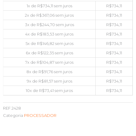
1x de
R$
734,11
sem juros
R$
734,11
2x de
R$
367,06
sem juros
R$
734,11
3x de
R$
244,70
sem juros
R$
734,11
4x de
R$
183,53
sem juros
R$
734,11
5x de
R$
146,82
sem juros
R$
734,11
6x de
R$
122,35
sem juros
R$
734,11
7x de
R$
104,87
sem juros
R$
734,11
8x de
R$
91,76
sem juros
R$
734,11
9x de
R$
81,57
sem juros
R$
734,11
10x de
R$
73,41
sem juros
R$
734,11
REF
2428
Categoria
PROCESSADOR