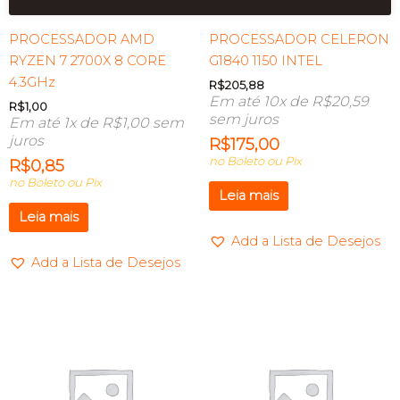
PROCESSADOR AMD
PROCESSADOR CELERON
RYZEN 7 2700X 8 CORE
G1840 1150 INTEL
4.3GHz
R$
205,88
Em até 10x de
R$
20,59
R$
1,00
sem juros
Em até 1x de
R$
1,00
sem
juros
R$
175,00
no Boleto ou Pix
R$
0,85
no Boleto ou Pix
Leia mais
Leia mais
Add a Lista de Desejos
Add a Lista de Desejos