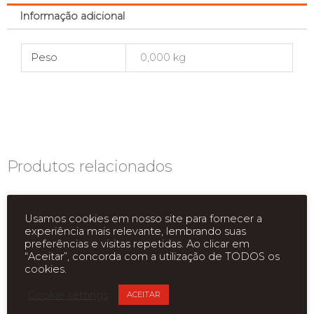
Informação adicional
Peso
0,000 kg
Produtos relacionados
Usamos cookies em nosso site para fornecer a
experiência mais relevante, lembrando suas
preferências e visitas repetidas. Ao clicar em
“Aceitar”, concorda com a utilização de TODOS os
cookies.
Cookie settings
ACEITAR
ESGOTADO
ESGOTADO