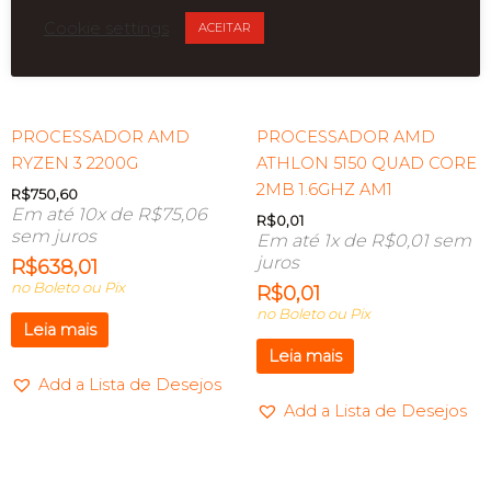
Cookie settings
ACEITAR
ESGOTADO
ESGOTADO
PROCESSADOR AMD
PROCESSADOR AMD
RYZEN 3 2200G
ATHLON 5150 QUAD CORE
2MB 1.6GHZ AM1
R$
750,60
Em até 10x de
R$
75,06
R$
0,01
sem juros
Em até 1x de
R$
0,01
sem
juros
R$
638,01
no Boleto ou Pix
R$
0,01
no Boleto ou Pix
Leia mais
Leia mais
Add a Lista de Desejos
Add a Lista de Desejos