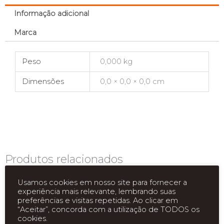
Informação adicional
Marca
Peso
0,000 kg
Dimensões
0,0 × 0,0 × 0,0 cm
Produtos relacionados
Usamos cookies em nosso site para fornecer a
experiência mais relevante, lembrando suas
preferências e visitas repetidas. Ao clicar em
“Aceitar”, concorda com a utilização de TODOS os
cookies.