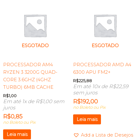
ESGOTADO
ESGOTADO
PROCESSADOR AM4
PROCESSADOR AMD A4
RYZEN 3 3200G QUAD-
6300 APU FM2+
CORE 3.6GHZ (4GHZ
R$
225,88
Em até 10x de
R$
22,59
TURBO) 6MB CACHE
sem juros
R$
1,00
R$
192,00
Em até 1x de
R$
1,00
sem
juros
no Boleto ou Pix
R$
0,85
Leia mais
no Boleto ou Pix
Leia mais
Add a Lista de Desejos