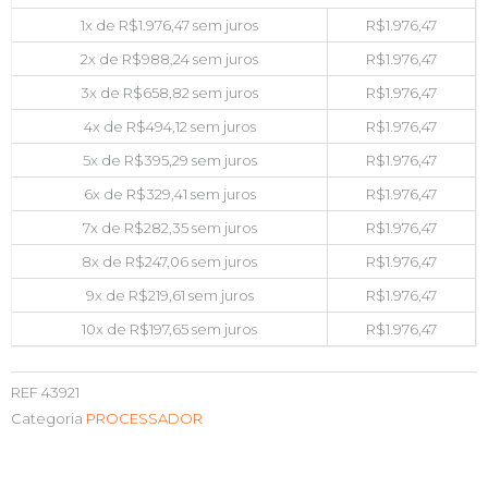
1x de
R$
1.976,47
sem juros
R$
1.976,47
2x de
R$
988,24
sem juros
R$
1.976,47
3x de
R$
658,82
sem juros
R$
1.976,47
4x de
R$
494,12
sem juros
R$
1.976,47
5x de
R$
395,29
sem juros
R$
1.976,47
6x de
R$
329,41
sem juros
R$
1.976,47
7x de
R$
282,35
sem juros
R$
1.976,47
8x de
R$
247,06
sem juros
R$
1.976,47
9x de
R$
219,61
sem juros
R$
1.976,47
10x de
R$
197,65
sem juros
R$
1.976,47
REF
43921
Categoria
PROCESSADOR