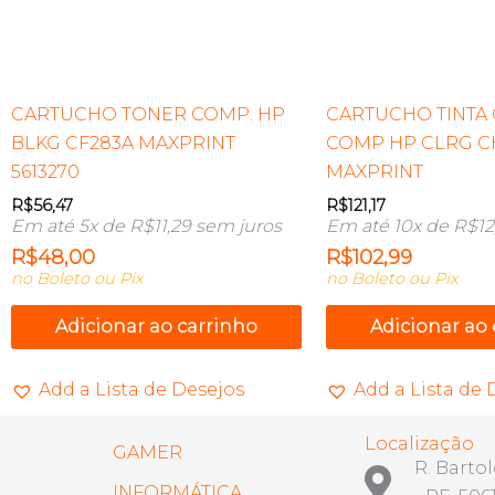
CARTUCHO TONER COMP. HP
CARTUCHO TINTA
BLKG CF283A MAXPRINT
COMP HP CLRG CH
5613270
MAXPRINT
R$
56,47
R$
121,17
Em até 5x de
R$
11,29
sem juros
Em até 10x de
R$
12
R$
48,00
R$
102,99
no Boleto ou Pix
no Boleto ou Pix
Adicionar ao carrinho
Adicionar ao
Add a Lista de Desejos
Add a Lista de 
Localização
GAMER
R. Barto
INFORMÁTICA