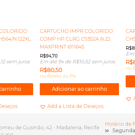
 COLORIDO
CARTUCHO IMPR COLORIDO
CAR
564/N.122XL
COMP HP CLRG C9352A N.22
CH
MAXPRINT 6111645
R$
8
Em 
R$
94,70
,12
sem juros
Em até 9x de
R$
10,52
sem juros
R$
no B
R$
80,50
no Boleto ou Pix
 carrinho
Adicionar ao carrinho
Desejos
Add a Lista de Desejos
Horário de
lomeu de Gusmão, 42 - Madalena, Recife
Segunda 