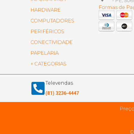
- PE, 506
Formas de P
HARDWARE
COMPUTADORES
PERIFÉRICOS
CONECTIVIDADE
PAPELARIA
+ CATEGORIAS
Televendas
(81) 3236-4447
Preço
©