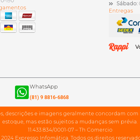
10-190
Sábado:
agamentos
Entregas
V
WhatsApp
(81) 9 8816-6868
s, descrições e imagens geralmente concordam com
estoque, mas estão sujeitos a mudanças sem prévia.
11.433.834/0001-07 – Th Comercio
 2024 Expresso Infomática. Todos os direitos reservado