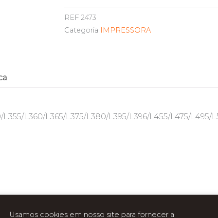
REF
2473
Categoria
IMPRESSORA
ca
/L355/L360/L365/L375/L380/L395/L396/L455/L475/L495/L
Usamos cookies em nosso site para fornecer a