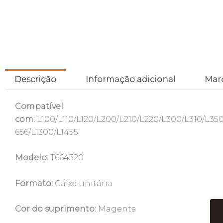
Descrição
Informação adicional
Mar
Compatível
com:
L100/L110/L120/L200/L210/L220/L300/L310/L350
656/L1300/L1455
Modelo:
T664320
Formato:
Caixa unitária
Cor do suprimento:
Magenta