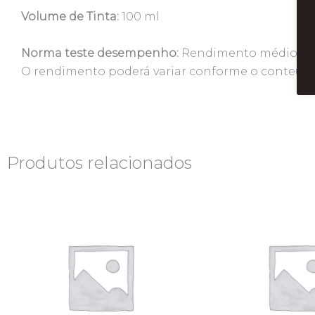
Volume de Tinta:
100 ml
Norma teste desempenho:
Rendimento médio estim
O rendimento poderá variar conforme o conteúdo
Produtos relacionados