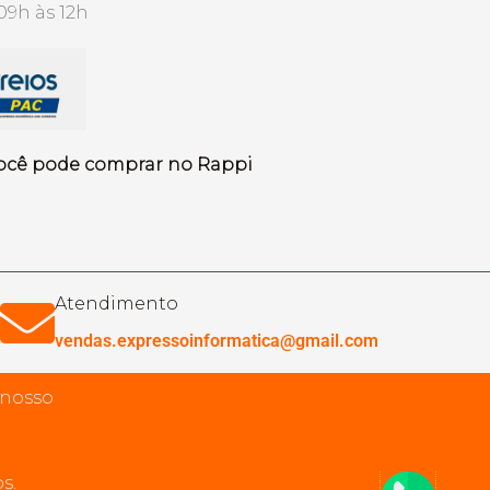
09h às 12h
ocê pode comprar no Rappi
Atendimento
vendas.expressoinformatica@gmail.com
 nosso
s.