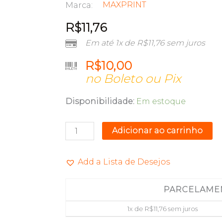
MAXPRINT
Marca:
R$
11,76
Em até 1x de
R$
11,76
sem juros
R$
10,00
no Boleto ou Pix
REFIL
Disponibilidade:
Em estoque
DE
TINTA
Adicionar ao carrinho
T664320
MAGENTA
Add a Lista de Desejos
100ML
MAXPRINT
PARCELAME
6112379
quantidade
1x de
R$
11,76
sem juros