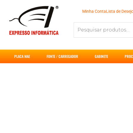
Ir
para
Minha Conta
Lista de Desej
o
Pesquisar
conteúdo
por:
PLACA MAE
FONTE / CARREGADOR
GABINETE
PROC