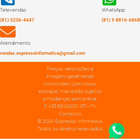
Televendas
WhatsApp
(81) 3236-4447
(81) 9 8816-6868
Atendimento
vendas.expressoinformatica@gmail.com
Preços, descrições e
imagens geralmente
concordam com nosso
estoque, mas estão sujeitos
a mudanças sem prévia.
11.433.834/0001-07 – Th
Comercio
© 2024 Expresso Infomática.
Todos os direitos reservados.