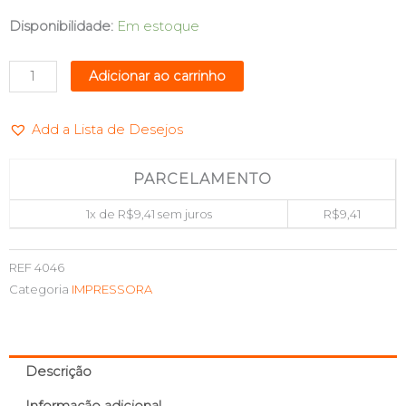
REFIL
Disponibilidade:
Em estoque
DE
TINTA
Adicionar ao carrinho
T664320/T673320
MAGENTA
Add a Lista de Desejos
100ML
MAXPRINT
6116188
PARCELAMENTO
quantidade
1x de
R$
9,41
sem juros
R$
9,41
REF
4046
Categoria
IMPRESSORA
Descrição
Informação adicional