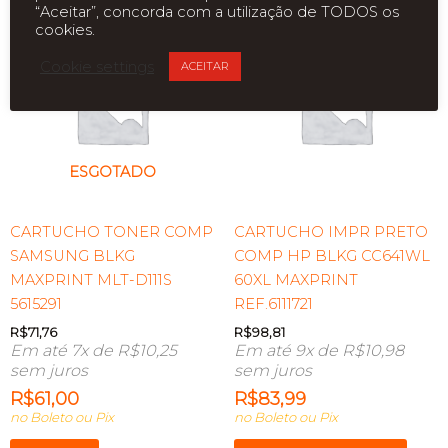
“Aceitar”, concorda com a utilização de TODOS os
cookies.
Cookie settings
ACEITAR
ESGOTADO
CARTUCHO TONER COMP
CARTUCHO IMPR PRETO
SAMSUNG BLKG
COMP HP BLKG CC641WL
MAXPRINT MLT-D111S
60XL MAXPRINT
5615291
REF.6111721
R$
71,76
R$
98,81
Em até 7x de
R$
10,25
Em até 9x de
R$
10,98
sem juros
sem juros
R$
61,00
R$
83,99
no Boleto ou Pix
no Boleto ou Pix