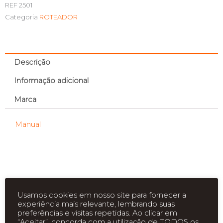
REF
2501
Categoria
ROTEADOR
Descrição
Informação adicional
Marca
Manual
Produtos relacionados
Usamos cookies em nosso site para fornecer a
experiência mais relevante, lembrando suas
preferências e visitas repetidas. Ao clicar em
“Aceitar”, concorda com a utilização de TODOS os