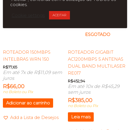
cookies.
Cookie settings
ACEITAR
ESGOTADO
ROTEADOR 150MBPS
ROTEADOR GIGABIT
INTELBRAS WRN 150
AC1200MBPS 5 ANTENAS
DUAL BAND MULTILASER
R$
77,65
Em até 7x de
R$
11,09
sem
RE017
juros
R$
452,94
R$
66,00
Em até 10x de
R$
45,29
no Boleto ou Pix
sem juros
R$
385,00
Adicionar ao carrinho
no Boleto ou Pix
Leia mais
Add a Lista de Desejos