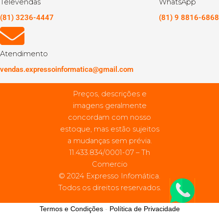
Televendas
WhatsApp
(81) 3236-4447
(81) 9 8816-6868
Atendimento
vendas.expressoinformatica@gmail.com
Preços, descrições e
imagens geralmente
concordam com nosso
estoque, mas estão sujeitos
a mudanças sem prévia.
11.433.834/0001-07 – Th
Comercio
© 2024 Expresso Infomática.
Todos os direitos reservados.
Termos e Condições
-
Política de Privacidade