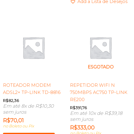
Add a Lista de Desejos
ESGOTADO
ROTEADOR MODEM
REPETIDOR WIFI N
ADSL2+ TP-LINK TD-8816
750MBPS AC750 TP-LINK
RE200
R$
82,36
Em até 8x de
R$
10,30
R$
391,76
sem juros
Em até 10x de
R$
39,18
sem juros
R$
70,01
no Boleto ou Pix
R$
333,00
no Boleto ou Pix