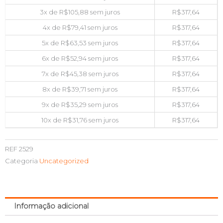
3x de
R$
105,88
sem juros
R$
317,64
4x de
R$
79,41
sem juros
R$
317,64
5x de
R$
63,53
sem juros
R$
317,64
6x de
R$
52,94
sem juros
R$
317,64
7x de
R$
45,38
sem juros
R$
317,64
8x de
R$
39,71
sem juros
R$
317,64
9x de
R$
35,29
sem juros
R$
317,64
10x de
R$
31,76
sem juros
R$
317,64
REF
2529
Categoria
Uncategorized
Informação adicional