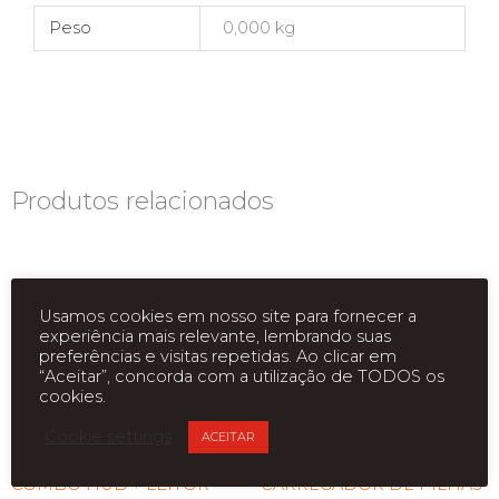
Peso
0,000 kg
Produtos relacionados
Usamos cookies em nosso site para fornecer a
experiência mais relevante, lembrando suas
preferências e visitas repetidas. Ao clicar em
“Aceitar”, concorda com a utilização de TODOS os
cookies.
ESGOTADO
ESGOTADO
Cookie settings
ACEITAR
COMBO HUB + LEITOR
CARREGADOR DE PILHAS