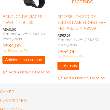
ESGOTADO
BALANCA DE VIAGEM
APRESENTADOR DE
NEWLINK BL100
SLIDES LASER POINT SEM
FIO PRETO KP-8009
R$
40,00
Em até 4x de
R$
10,00
R$
63,54
sem juros
Em até 6x de
R$
10,59
sem juros
R$
34,00
no Boleto ou Pix
R$
54,01
no Boleto ou Pix
Adicionar ao carrinho
Leia mais
Add a Lista de Desejos
Add a Lista de Desejos
GAMER
INFORMÁTICA
HARDWARE