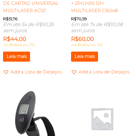
DE CARTAO UNIVERSAL
+ 2PILHAS 12H
MULTILASER AC121
MULTILASER CB048
R$
51,76
R$
70,59
Em até 5x de
R$
10,35
Em até 7x de
R$
10,08
sem juros
sem juros
R$
44,00
R$
60,00
no Boleto ou Pix
no Boleto ou Pix
Leia mais
Leia mais
Add a Lista de Desejos
Add a Lista de Desejos