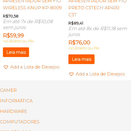
APRESENTADOR SEM FIO
APRESENTADOR SEM FIO
WIRELESS KNUP KP-8009
PRETO C3TECH AP400
C3T
R$
70,58
Em até 7x de
R$
10,08
R$
89,41
sem juros
Em até 8x de
R$
11,18
sem
juros
R$
59,99
no Boleto ou Pix
R$
76,00
no Boleto ou Pix
Leia mais
Leia mais
Add a Lista de Desejos
Add a Lista de Desejos
GAMER
INFORMÁTICA
HARDWARE
COMPUTADORES