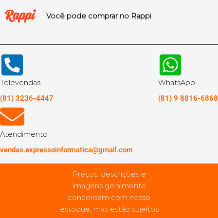
Você pode comprar no Rappi
Televendas
WhatsApp
(81) 3236-4447
(81) 9 8816-6868
Atendimento
vendas.expressoinformatica@gmail.com
Preços, descrições e
imagens geralmente
concordam com nosso
estoque, mas estão sujeitos