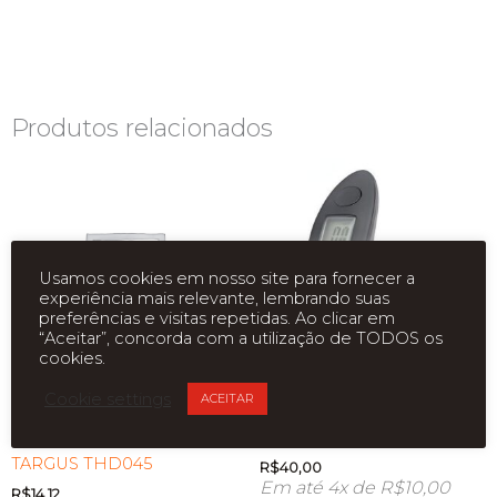
Produtos relacionados
Usamos cookies em nosso site para fornecer a
experiência mais relevante, lembrando suas
preferências e visitas repetidas. Ao clicar em
“Aceitar”, concorda com a utilização de TODOS os
cookies.
Cookie settings
ACEITAR
CASE PARA IPAD 4
BALANCA DE VIAGEM
SAFEPORT PRETO
NEWLINK BL100
TARGUS THD045
R$
40,00
Em até 4x de
R$
10,00
R$
14,12