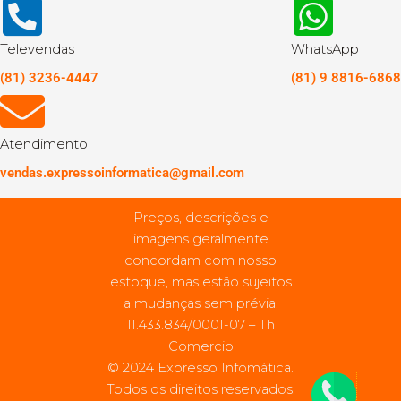
Televendas
WhatsApp
(81) 3236-4447
(81) 9 8816-6868
Atendimento
vendas.expressoinformatica@gmail.com
Preços, descrições e
imagens geralmente
concordam com nosso
estoque, mas estão sujeitos
a mudanças sem prévia.
11.433.834/0001-07 – Th
Comercio
© 2024 Expresso Infomática.
Todos os direitos reservados.