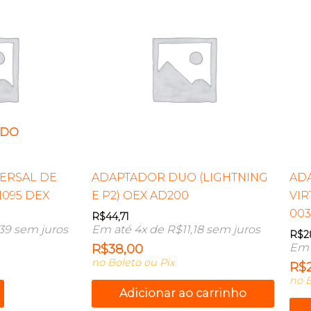
ADO
ERSAL DE
ADAPTADOR DUO (LIGHTNING
ADA
095 DEX
E P2) OEX AD200
VIR
003
R$
44,71
,39
sem juros
Em até 4x de
R$
11,18
sem juros
R$
2
Em 
R$
38,00
no Boleto ou Pix
R$
no B
Adicionar ao carrinho