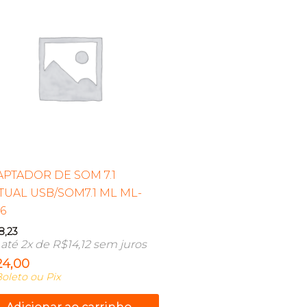
PTADOR DE SOM 7.1
TUAL USB/SOM7.1 ML ML-
6
8,23
até 2x de
R$
14,12
sem juros
24,00
oleto ou Pix