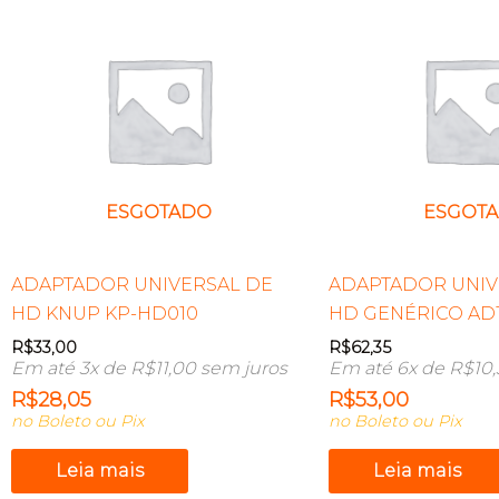
ESGOTADO
ESGOT
ADAPTADOR UNIVERSAL DE
ADAPTADOR UNIV
HD KNUP KP-HD010
HD GENÉRICO AD1
R$
33,00
R$
62,35
Em até 3x de
R$
11,00
sem juros
Em até 6x de
R$
10
R$
28,05
R$
53,00
no Boleto ou Pix
no Boleto ou Pix
Leia mais
Leia mais