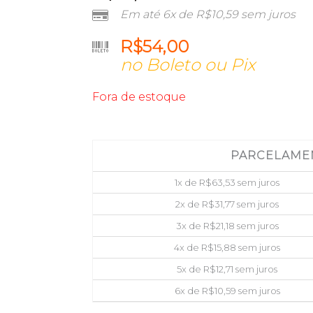
Em até 6x de
R$
10,59
sem juros
R$
54,00
no Boleto ou Pix
Fora de estoque
PARCELAME
1x de
R$
63,53
sem juros
2x de
R$
31,77
sem juros
3x de
R$
21,18
sem juros
4x de
R$
15,88
sem juros
5x de
R$
12,71
sem juros
6x de
R$
10,59
sem juros