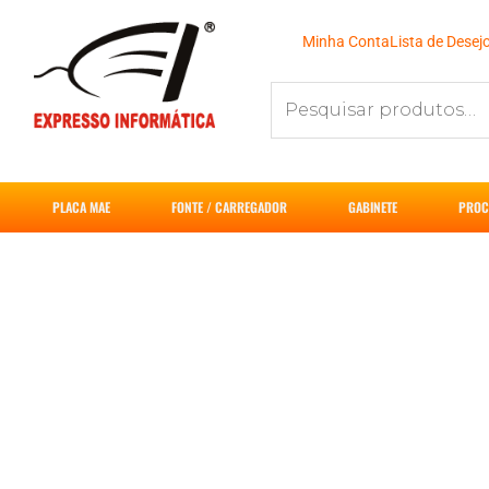
Ir
para
Minha Conta
Lista de Desej
o
Pesquisar
conteúdo
por:
PLACA MAE
FONTE / CARREGADOR
GABINETE
PROC