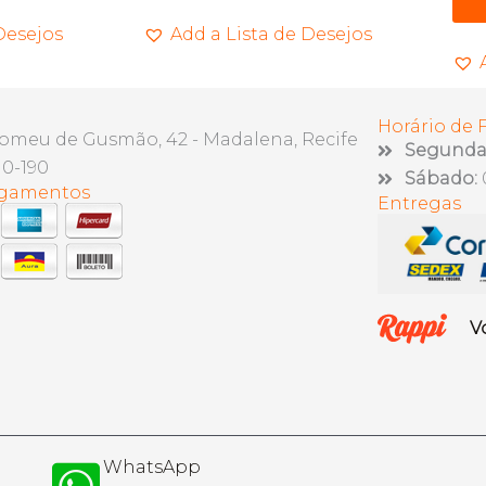
Desejos
Add a Lista de Desejos
Horário de
lomeu de Gusmão, 42 - Madalena, Recife
Segunda 
10-190
Sábado:
agamentos
Entregas
V
WhatsApp