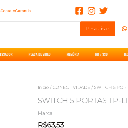
o
Contato
Garantia
Pesquisar
ESSADOR
PLACA DE VIDEO
MEMÓRIA
HD / SSD
TE
Início
/
CONECTIVIDADE
/ SWITCH 5 PORT
SWITCH 5 PORTAS TP-L
Marca:
R$
63,53