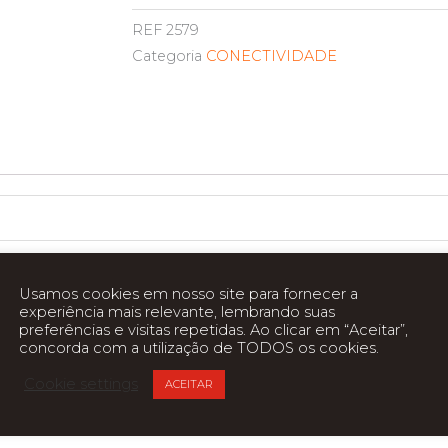
REF
2579
Categoria
CONECTIVIDADE
Usamos cookies em nosso site para fornecer a
experiência mais relevante, lembrando suas
preferências e visitas repetidas. Ao clicar em “Aceitar”,
concorda com a utilização de TODOS os cookies.
Cookie settings
ACEITAR