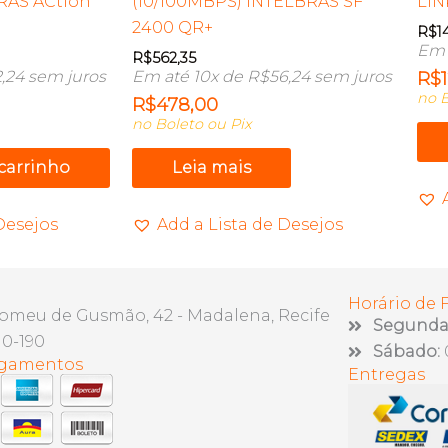
RAS ACtion
(10/100MBPS) INTELBRAS SF
LIN
2400 QR+
R$
1
Em 
R$
562,35
,24
sem juros
Em até 10x de
R$
56,24
sem juros
R$
no B
R$
478,00
no Boleto ou Pix
 carrinho
Leia mais
Desejos
Add a Lista de Desejos
Horário de
lomeu de Gusmão, 42 - Madalena, Recife
Segunda 
10-190
Sábado:
agamentos
Entregas