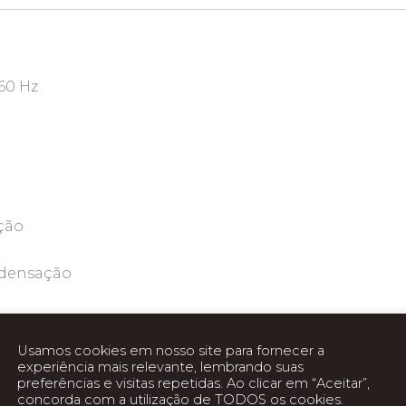
/60 Hz
ção
ndensação
Usamos cookies em nosso site para fornecer a
experiência mais relevante, lembrando suas
preferências e visitas repetidas. Ao clicar em “Aceitar”,
concorda com a utilização de TODOS os cookies.