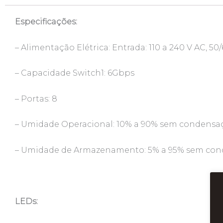
Especificações:
– Alimentação Elétrica: Entrada: 110 a 240 V AC, 50
– Capacidade Switch1: 6Gbps
– Portas: 8
– Umidade Operacional: 10% a 90% sem condensa
– Umidade de Armazenamento: 5% a 95% sem co
LEDs: