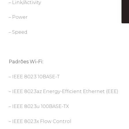
– Link/Activity
– Power
– Speed
Padrões Wi-Fi:
– IEEE 802.3 10BASE-T
– IEEE 802.3az Energy-Efficient Ethernet (EEE)
– IEEE 802.3u 100BASE-TX
– IEEE 802.3x Flow Control