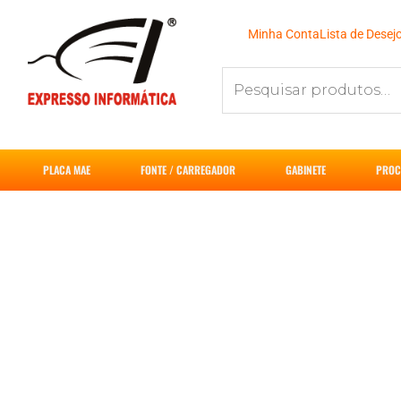
Ir
para
Minha Conta
Lista de Desej
o
Pesquisar
conteúdo
por:
PLACA MAE
FONTE / CARREGADOR
GABINETE
PROC