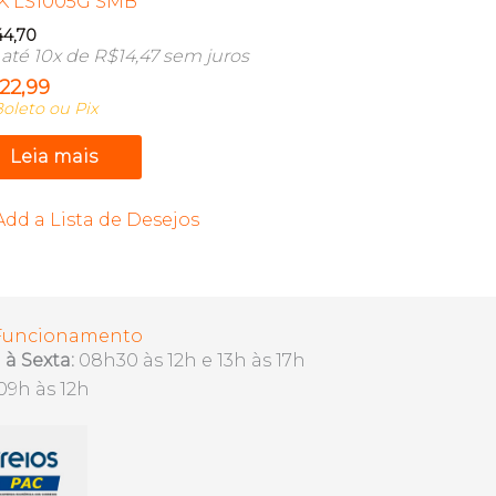
K LS1005G SMB
44,70
até 10x de
R$
14,47
sem juros
122,99
oleto ou Pix
Leia mais
Add a Lista de Desejos
 Funcionamento
à Sexta:
08h30 às 12h e 13h às 17h
09h às 12h