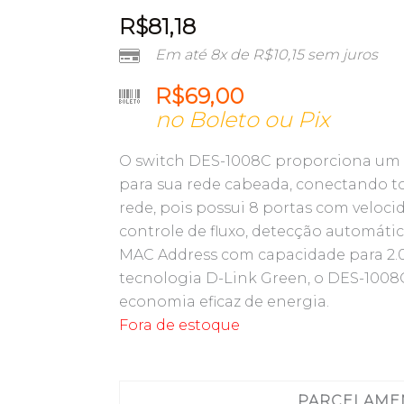
R$
81,18
Em até 8x de
R$
10,15
sem juros
R$
69,00
no Boleto ou Pix
O switch DES-1008C proporciona um
para sua rede cabeada, conectando to
rede, pois possui 8 portas com veloc
controle de fluxo, detecção automátic
MAC Address com capacidade para 2.
tecnologia D-Link Green, o DES-100
economia eficaz de energia.
Fora de estoque
PARCELAME