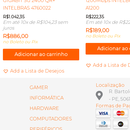
GIGABIT SG 2400 QR+
1200Mbps INTELB
INTELBRAS 4760022
A1200
R$
1.042,35
R$
222,35
Em até 10x de
R$
104,23
sem
Em até 10x de
R$
22
juros
R$
189,00
R$
886,00
no Boleto ou Pix
no Boleto ou Pix
Adicionar ao
Adicionar ao carrinho
Add a Lista de 
Add a Lista de Desejos
Localização
GAMER
R. Barto
INFORMÁTICA
- PE, 506
Formas de P
HARDWARE
COMPUTADORES
PERIFÉRICOS