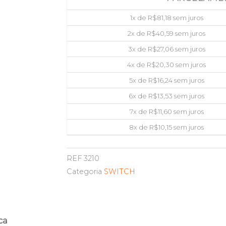
1x de
R$
81,18
sem juros
2x de
R$
40,59
sem juros
3x de
R$
27,06
sem juros
4x de
R$
20,30
sem juros
5x de
R$
16,24
sem juros
6x de
R$
13,53
sem juros
7x de
R$
11,60
sem juros
8x de
R$
10,15
sem juros
REF
3210
Categoria
SWITCH
ca