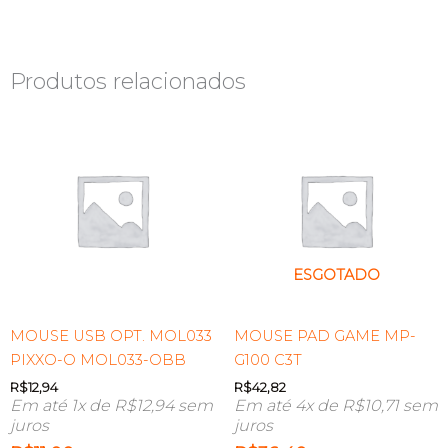
Produtos relacionados
ESGOTADO
MOUSE USB OPT. MOL033
MOUSE PAD GAME MP-
PIXXO-O MOL033-OBB
G100 C3T
R$
12,94
R$
42,82
Em até 1x de
R$
12,94
sem
Em até 4x de
R$
10,71
sem
juros
juros