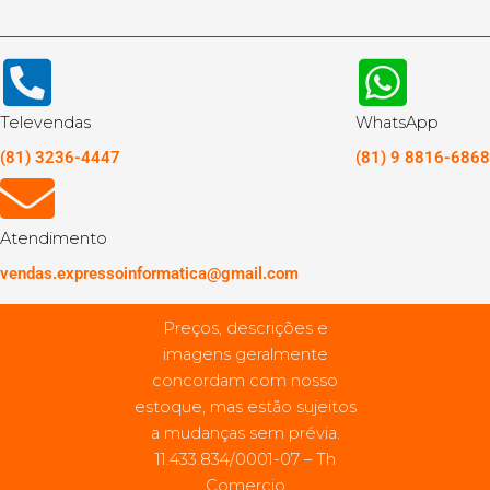
Televendas
WhatsApp
(81) 3236-4447
(81) 9 8816-6868
Atendimento
vendas.expressoinformatica@gmail.com
Preços, descrições e
imagens geralmente
concordam com nosso
estoque, mas estão sujeitos
a mudanças sem prévia.
11.433.834/0001-07 – Th
Comercio