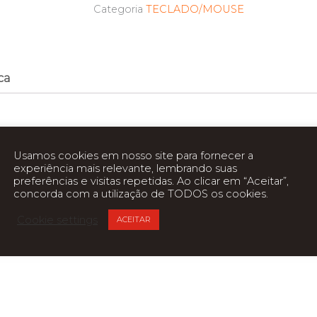
Categoria
TECLADO/MOUSE
ca
Usamos cookies em nosso site para fornecer a
experiência mais relevante, lembrando suas
preferências e visitas repetidas. Ao clicar em “Aceitar”,
concorda com a utilização de TODOS os cookies.
Cookie settings
ACEITAR