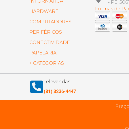
INFORMÁTICA
- PE, 506
Formas de P
HARDWARE
COMPUTADORES
PERIFÉRICOS
CONECTIVIDADE
PAPELARIA
+ CATEGORIAS
Televendas
(81) 3236-4447
Preço
©