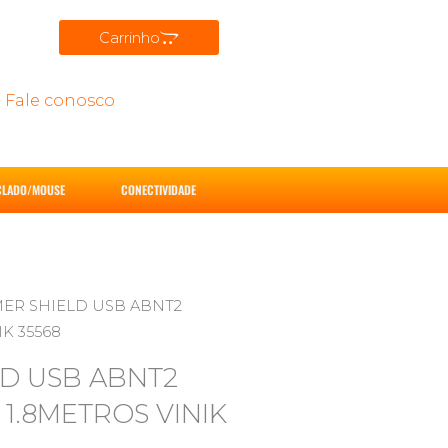
Carrinho
Fale conosco
CLADO/MOUSE
CONECTIVIDADE
MER SHIELD USB ABNT2
K 35568
D USB ABNT2
 1.8METROS VINIK