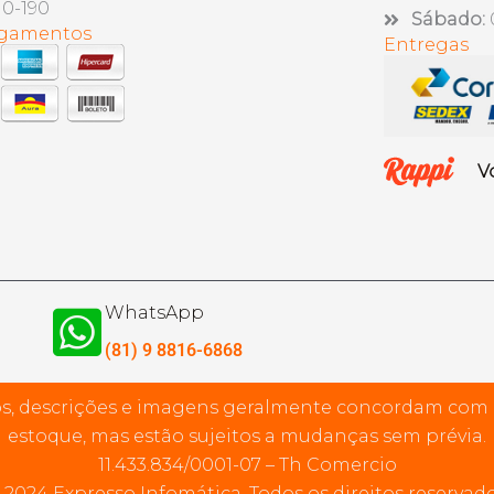
10-190
Sábado:
agamentos
Entregas
V
WhatsApp
(81) 9 8816-6868
s, descrições e imagens geralmente concordam com
estoque, mas estão sujeitos a mudanças sem prévia.
11.433.834/0001-07 – Th Comercio
 2024 Expresso Infomática. Todos os direitos reservado