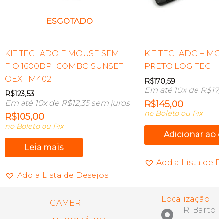
ESGOTADO
KIT TECLADO E MOUSE SEM
KIT TECLADO + M
FIO 1600DPI COMBO SUNSET
PRETO LOGITECH
OEX TM402
R$
170,59
Em até 10x de
R$
17
R$
123,53
Em até 10x de
R$
12,35
sem juros
R$
145,00
no Boleto ou Pix
R$
105,00
no Boleto ou Pix
Adicionar ao
Leia mais
Add a Lista de 
Add a Lista de Desejos
Localização
GAMER
R. Barto