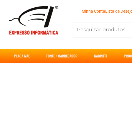
Ir
para
Minha Conta
Lista de Desej
o
Pesquisar
conteúdo
por:
PLACA MAE
FONTE / CARREGADOR
GABINETE
PROC