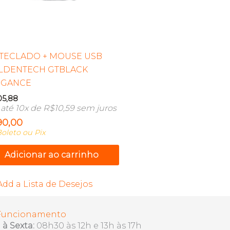
 TECLADO + MOUSE USB
LDENTECH GTBLACK
EGANCE
05,88
até 10x de
R$
10,59
sem juros
90,00
oleto ou Pix
Adicionar ao carrinho
Add a Lista de Desejos
 Funcionamento
à Sexta:
08h30 às 12h e 13h às 17h