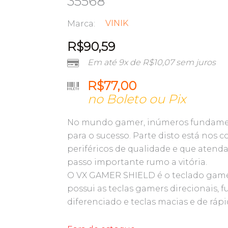
35568
VINIK
Marca:
R$
90,59
Em até 9x de
R$
10,07
sem juros
R$
77,00
no Boleto ou Pix
No mundo gamer, inúmeros fundamen
para o sucesso. Parte disto está nos 
periféricos de qualidade e que aten
passo importante rumo a vitória.
O VX GAMER SHIELD é o teclado gamer 
possui as teclas gamers direcionais, 
diferenciado e teclas macias e de rápi