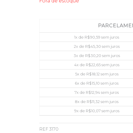
Fora de estoque
PARCELAME
1x de
R$
90,59
sem juros
2x de
R$
45,30
sem juros
3x de
R$
30,20
sem juros
4x de
R$
22,65
sem juros
5x de
R$
18,12
sem juros
6x de
R$
15,10
sem juros
7x de
R$
12,94
sem juros
8x de
R$
11,32
sem juros
9x de
R$
10,07
sem juros
REF
3170