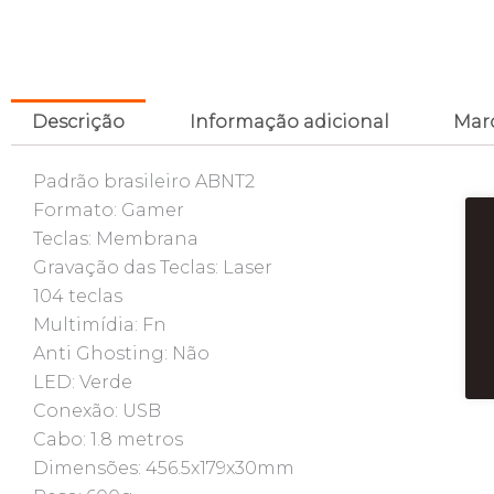
Descrição
Informação adicional
Mar
Padrão brasileiro ABNT2
Formato: Gamer
Teclas: Membrana
Gravação das Teclas: Laser
104 teclas
Multimídia: Fn
Anti Ghosting: Não
LED: Verde
Conexão: USB
Cabo: 1.8 metros
Dimensões: 456.5x179x30mm