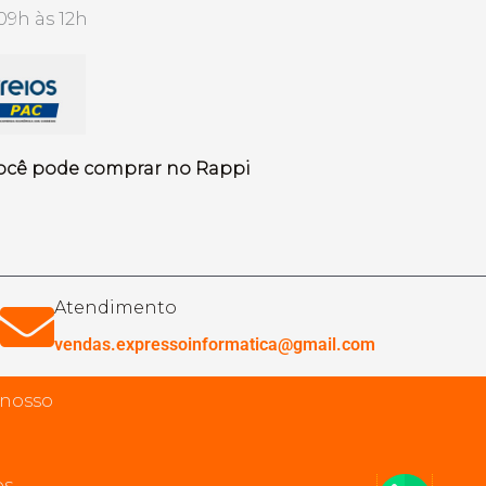
09h às 12h
ocê pode comprar no Rappi
Atendimento
vendas.expressoinformatica@gmail.com
 nosso
s.