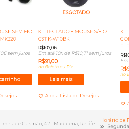
ESGOTADO
OUSE SEM FIO
KIT TECLADO + MOUSE S/FIO
KIT
 MK220
C3T K-W10BK
GO
EL
R$
107,06
,06
sem juros
Em até 10x de
R$
10,71
sem juros
R$
1
Em 
R$
91,00
no Boleto ou Pix
R$
no B
 carrinho
Leia mais
Desejos
Add a Lista de Desejos
Horário de
lomeu de Gusmão, 42 - Madalena, Recife
Segunda 