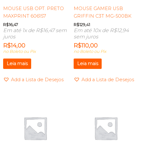
MOUSE USB OPT. PRETO
MOUSE GAMER USB
MAXPRINT 606157
GRIFFIN C3T MG-500BK
R$
16,47
R$
129,41
Em até 1x de
R$
16,47
sem
Em até 10x de
R$
12,94
juros
sem juros
R$
14,00
R$
110,00
no Boleto ou Pix
no Boleto ou Pix
Leia mais
Leia mais
Add a Lista de Desejos
Add a Lista de Desejos