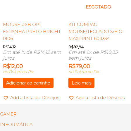
ESGOTADO
MOUSE USB OPT.
KIT COMPAC
ESPANHA PRETO BRIGHT
MOUSE/TECLADO S/FIO
0106
MAXPRINT 6011334
R$
14,12
R$
92,94
Em até 1x de
R$
14,12
sem
Em até 9x de
R$
10,33
juros
sem juros
R$
12,00
R$
79,00
no Boleto ou Pix
no Boleto ou Pix
Adicionar ao carrinho
Leia mais
Add a Lista de Desejos
Add a Lista de Desejos
GAMER
INFORMÁTICA