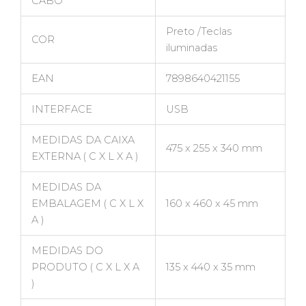
CABO
Preto /Teclas
COR
iluminadas
EAN
7898640421155
INTERFACE
USB
MEDIDAS DA CAIXA
475 x 255 x 340 mm
EXTERNA ( C X L X A )
MEDIDAS DA
EMBALAGEM ( C X L X
160 x 460 x 45 mm
A )
MEDIDAS DO
PRODUTO ( C X L X A
135 x 440 x 35 mm
)