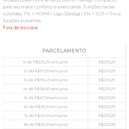
teclados padrões e ainda possui um design compacto
para seu maior conforto e praticidade. Funções teclas
coloridas: FN + HOME= Liga /Desliga / FN + SCR = Troca
funções pulsantes.
Fora de estoque
PARCELAMENTO
1x de
R$
235,29
sem juros
R$
235,29
2x de
R$
117,65
sem juros
R$
235,29
3x de
R$
78,43
sem juros
R$
235,29
4x de
R$
58,82
sem juros
R$
235,29
5x de
R$
47,06
sem juros
R$
235,29
6x de
R$
39,21
sem juros
R$
235,29
7x de
R$
33,61
sem juros
R$
235,29
8x de
R$
29,41
sem juros
R$
235,29