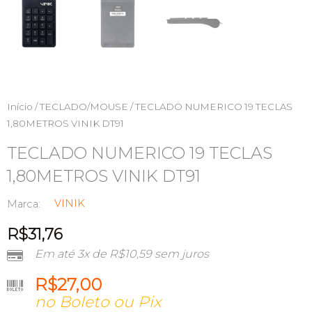
Início
/
TECLADO/MOUSE
/ TECLADO NUMERICO 19 TECLAS
1,80METROS VINIK DT91
TECLADO NUMERICO 19 TECLAS
1,80METROS VINIK DT91
VINIK
Marca:
R$
31,76
Em até 3x de
R$
10,59
sem juros
R$
27,00
no Boleto ou Pix