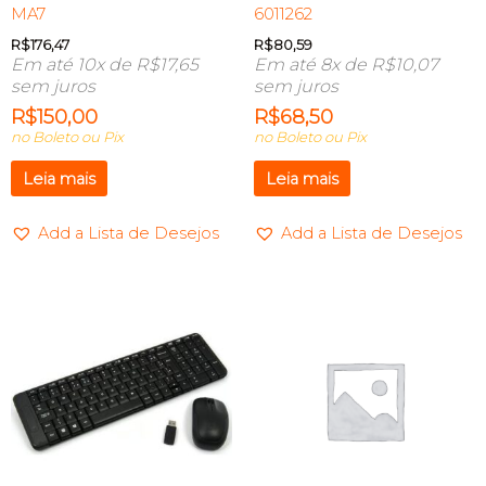
MA7
6011262
R$
176,47
R$
80,59
Em até 10x de
R$
17,65
Em até 8x de
R$
10,07
sem juros
sem juros
R$
150,00
R$
68,50
no Boleto ou Pix
no Boleto ou Pix
Leia mais
Leia mais
Add a Lista de Desejos
Add a Lista de Desejos