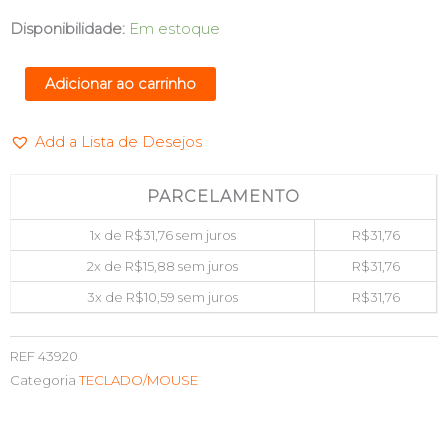
TECLADO
Disponibilidade:
Em estoque
NUMERICO
19
Adicionar ao carrinho
TECLAS
1,80METROS
Add a Lista de Desejos
VINIK
DT91
quantidade
PARCELAMENTO
1x de
R$
31,76
sem juros
R$
31,76
2x de
R$
15,88
sem juros
R$
31,76
3x de
R$
10,59
sem juros
R$
31,76
REF
43920
Categoria
TECLADO/MOUSE