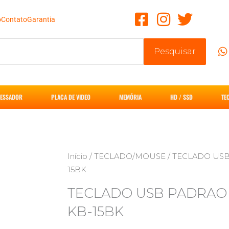
o
Contato
Garantia
Pesquisar
ESSADOR
PLACA DE VIDEO
MEMÓRIA
HD / SSD
TE
Início
/
TECLADO/MOUSE
/ TECLADO US
15BK
TECLADO USB PADRAO
KB-15BK