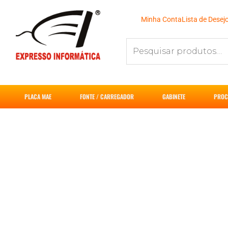
Ir
para
Minha Conta
Lista de Desej
o
Pesquisar
conteúdo
por:
PLACA MAE
FONTE / CARREGADOR
GABINETE
PROC