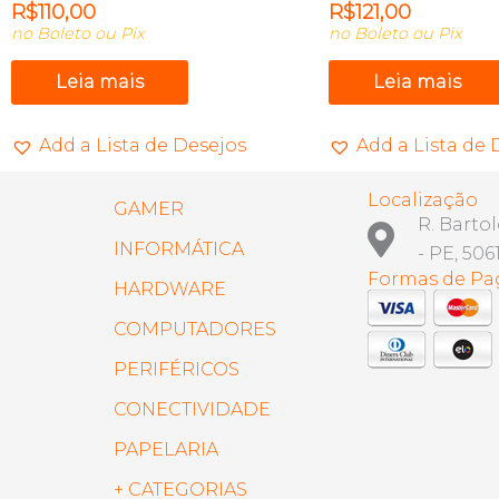
R$
110,00
R$
121,00
no Boleto ou Pix
no Boleto ou Pix
Leia mais
Leia mais
Add a Lista de Desejos
Add a Lista de 
Localização
GAMER
R. Barto
INFORMÁTICA
- PE, 506
Formas de P
HARDWARE
COMPUTADORES
PERIFÉRICOS
CONECTIVIDADE
PAPELARIA
+ CATEGORIAS