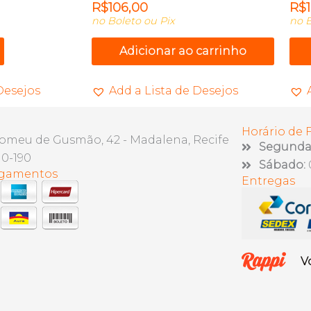
R$
106,00
R$
no Boleto ou Pix
no B
Adicionar ao carrinho
Desejos
Add a Lista de Desejos
Horário de
lomeu de Gusmão, 42 - Madalena, Recife
Segunda 
10-190
Sábado:
agamentos
Entregas
V