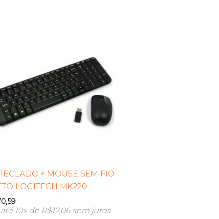
 TECLADO + MOUSE SEM FIO
ETO LOGITECH MK220
70,59
até 10x de
R$
17,06
sem juros