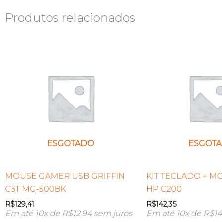
Produtos relacionados
ESGOTADO
ESGOT
MOUSE GAMER USB GRIFFIN
KIT TECLADO + M
C3T MG-500BK
HP C200
R$
129,41
R$
142,35
Em até 10x de
R$
12,94
sem juros
Em até 10x de
R$
14