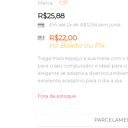
C3T
Marca:
R$
25,88
Em até 2x de
R$
12,94
sem juros
R$
22,00
no Boleto ou Pix
Traga mais espaço a sua mesa com o K
para o seu computador e ideal para o 
elegante se adapta a diversos ambie
excelente acessório para o dia a dia.
Fora de estoque
PARCELAME