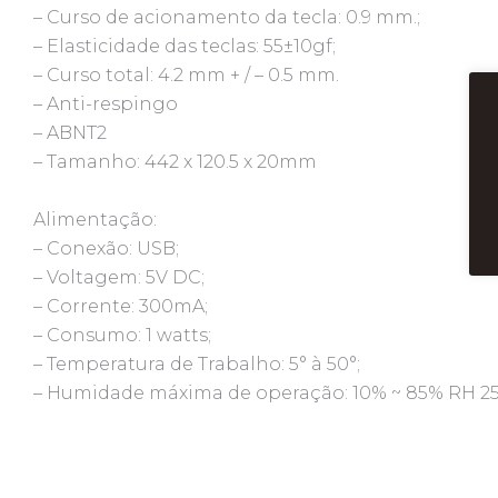
– Curso de acionamento da tecla: 0.9 mm.;
– Elasticidade das teclas: 55±10gf;
– Curso total: 4.2 mm + / – 0.5 mm.
– Anti-respingo
– ABNT2
– Tamanho: 442 x 120.5 x 20mm
Alimentação:
– Conexão: USB;
– Voltagem: 5V DC;
– Corrente: 300mA;
– Consumo: 1 watts;
– Temperatura de Trabalho: 5° à 50°;
– Humidade máxima de operação: 10% ~ 85% RH 25