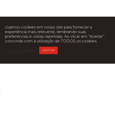
Usamos cookies em nosso site para fornecer a
experiência mais relevante, lembrando suas
preferências e visitas repetidas. Ao clicar em “Aceitar”,
concorda com a utilização de TODOS os cookies.
Cookie settings
ACEITAR
.