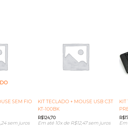
ADO
OUSE SEM FIO
KIT TECLADO + MOUSE USB C3T
KIT
KT-100BK
PR
R$
124,70
R$
1
,24
sem juros
Em até 10x de
R$
12,47
sem juros
Em 