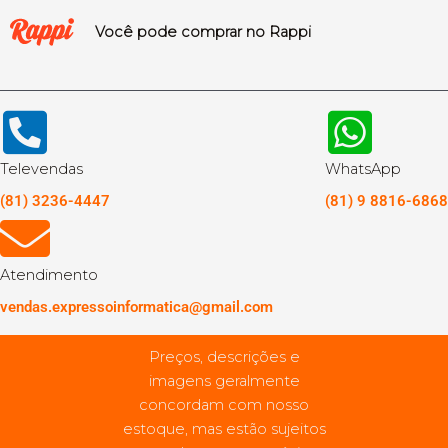
Você pode comprar no Rappi
Televendas
WhatsApp
(81) 3236-4447
(81) 9 8816-6868
Atendimento
vendas.expressoinformatica@gmail.com
Preços, descrições e
imagens geralmente
concordam com nosso
estoque, mas estão sujeitos