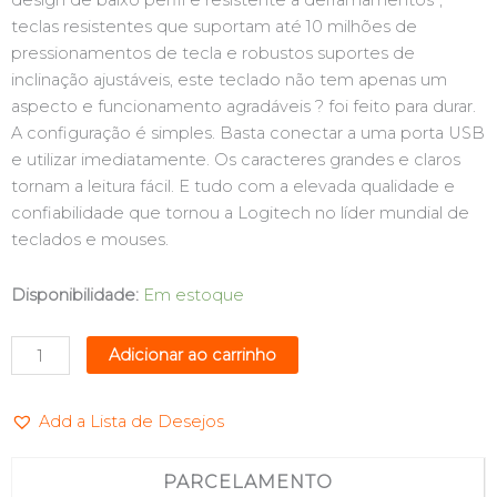
design de baixo perfil e resistente a derramamentos*,
teclas resistentes que suportam até 10 milhões de
pressionamentos de tecla e robustos suportes de
inclinação ajustáveis, este teclado não tem apenas um
aspecto e funcionamento agradáveis ? foi feito para durar.
A configuração é simples. Basta conectar a uma porta USB
e utilizar imediatamente. Os caracteres grandes e claros
tornam a leitura fácil. E tudo com a elevada qualidade e
confiabilidade que tornou a Logitech no líder mundial de
teclados e mouses.
TECLADO
Disponibilidade:
Em estoque
USB
PRETO
Adicionar ao carrinho
LOGITECH
K120
Add a Lista de Desejos
quantidade
PARCELAMENTO