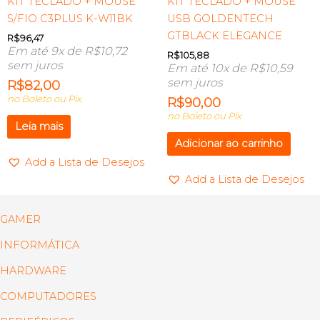
KIT TECLADO + MOUSE
KIT TECLADO + MOUSE
S/FIO C3PLUS K-W11BK
USB GOLDENTECH
GTBLACK ELEGANCE
R$
96,47
Em até 9x de
R$
10,72
R$
105,88
sem juros
Em até 10x de
R$
10,59
sem juros
R$
82,00
no Boleto ou Pix
R$
90,00
no Boleto ou Pix
Leia mais
Adicionar ao carrinho
Add a Lista de Desejos
Add a Lista de Desejos
GAMER
INFORMÁTICA
HARDWARE
COMPUTADORES