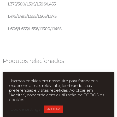
L375/380/L395/L396/L455
L475/L495/L555/L565/L575
L606/L655/L656/L1300/L1455
Produtos relacionados
Usamos cookies em nosso site para fornecer a
experiência mais relevante, lembrando suas
preferências e visitas repetidas. Ao clicar em
“Aceitar”, concorda com a utilização de TODOS os
cookies.
Cookie settings
ACEITAR