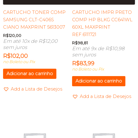
CARTUCHO TONER COMP
CARTUCHO IMPR PRETO
SAMSUNG CLT-C406S
COMP HP BLKG CC641WL
CIANO MAXPRINT 5613007
60XL MAXPRINT
REF.6111721
R$
120,00
Em até 10x de
R$
12,00
R$
98,81
sem juros
Em até 9x de
R$
10,98
sem juros
R$
102,00
no Boleto ou Pix
R$
83,99
no Boleto ou Pix
Adicionar ao carrinho
Adicionar ao carrinho
Add a Lista de Desejos
Add a Lista de Desejos