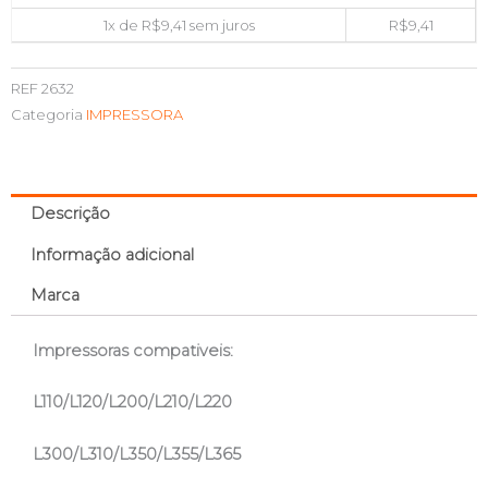
1x de
R$
9,41
sem juros
R$
9,41
REF
2632
Categoria
IMPRESSORA
Descrição
Informação adicional
Marca
Impressoras compativeis:
L110/L120/L200/L210/L220
L300/L310/L350/L355/L365