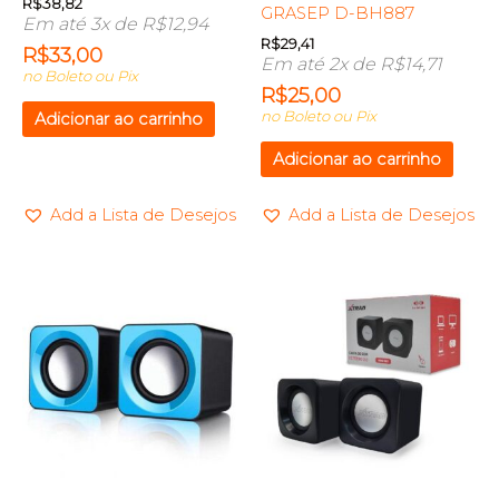
R$
38,82
GRASEP D-BH887
Em até 3x de
R$
12,94
R$
29,41
R$
33,00
Em até 2x de
R$
14,71
no Boleto ou Pix
R$
25,00
no Boleto ou Pix
Adicionar ao carrinho
Adicionar ao carrinho
Add a Lista de Desejos
Add a Lista de Desejos