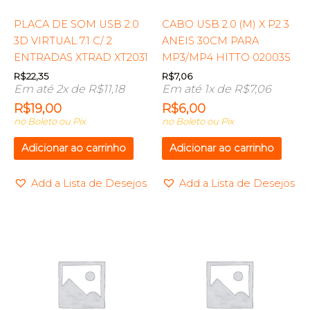
PLACA DE SOM USB 2.0
CABO USB 2.0 (M) X P2 3
3D VIRTUAL 7.1 C/ 2
ANEIS 30CM PARA
ENTRADAS XTRAD XT2031
MP3/MP4 HITTO 020035
R$
22,35
R$
7,06
Em até 2x de
R$
11,18
Em até 1x de
R$
7,06
R$
19,00
R$
6,00
no Boleto ou Pix
no Boleto ou Pix
Adicionar ao carrinho
Adicionar ao carrinho
Add a Lista de Desejos
Add a Lista de Desejos