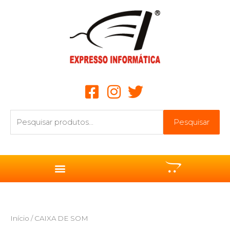
Ir
para
o
conteúdo
Pesquisar
Pesquisar
por:
Início
/ CAIXA DE SOM