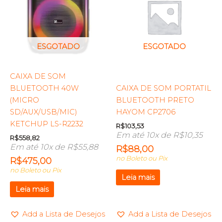
ESGOTADO
ESGOTADO
CAIXA DE SOM
BLUETOOTH 40W
CAIXA DE SOM PORTATIL
(MICRO
BLUETOOTH PRETO
SD/AUX/USB/MIC)
HAYOM CP2706
KETCHUP LS-R2232
R$
103,53
Em até 10x de
R$
10,35
R$
558,82
Em até 10x de
R$
55,88
R$
88,00
no Boleto ou Pix
R$
475,00
no Boleto ou Pix
Leia mais
Leia mais
Add a Lista de Desejos
Add a Lista de Desejos