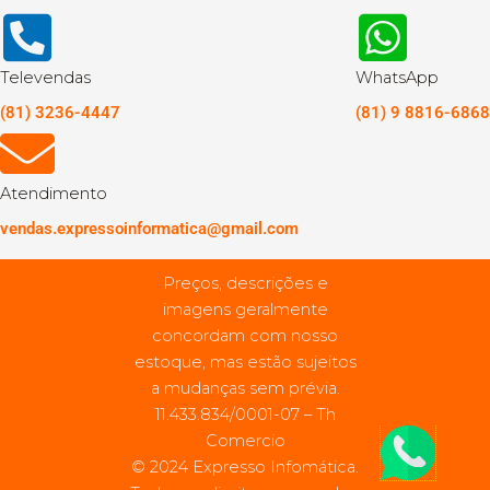
Televendas
WhatsApp
(81) 3236-4447
(81) 9 8816-6868
Atendimento
vendas.expressoinformatica@gmail.com
Preços, descrições e
imagens geralmente
concordam com nosso
estoque, mas estão sujeitos
a mudanças sem prévia.
11.433.834/0001-07 – Th
Comercio
© 2024 Expresso Infomática.