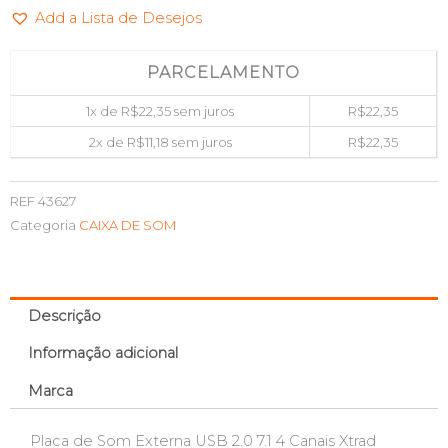
Add a Lista de Desejos
3D
VIRTUAL
7.1
PARCELAMENTO
C/
1x de
R$
22,35
sem juros
R$
22,35
2
ENTRADAS
2x de
R$
11,18
sem juros
R$
22,35
XTRAD
XT2031
REF
43627
quantidade
Categoria
CAIXA DE SOM
Descrição
Informação adicional
Marca
Placa de Som Externa USB 2.0 7.1 4 Canais Xtrad