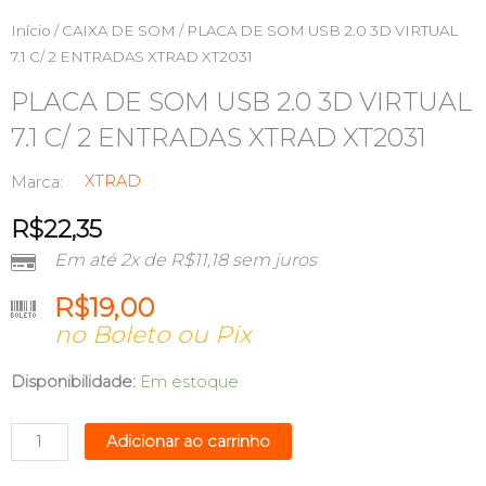
Início
/
CAIXA DE SOM
/ PLACA DE SOM USB 2.0 3D VIRTUAL
7.1 C/ 2 ENTRADAS XTRAD XT2031
PLACA DE SOM USB 2.0 3D VIRTUAL
7.1 C/ 2 ENTRADAS XTRAD XT2031
XTRAD
Marca:
R$
22,35
Em até 2x de
R$
11,18
sem juros
R$
19,00
no Boleto ou Pix
PLACA
Disponibilidade:
Em estoque
DE
SOM
Adicionar ao carrinho
USB
2.0